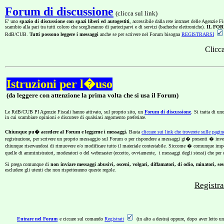
Forum di discussione
(clicca sul link)
E' uno
spazio di discussione con spazi liberi ed autogestiti
, accessibile dalla rete intranet delle Agenzie Fi
scambio alla pari tra tutti coloro che sceglieranno di parteciparvi e di servizi (bacheche elettroniche).
IL FO
RdB/CUB.
Tutti possono leggere i messaggi
anche se per scrivere nel Forum bisogna
REGISTRARSI
Clicc
Istruzioni per l�uso
(da leggere con attenzione la prima volta che si usa il Forum)
Le
RdB/CUB PI Agenzie Fiscali hanno attivato, sul proprio sito, un
Forum di discussione
. Si tratta di u
in cui scambiare opinioni e discutere di qualsiasi argomento preferiate.
Chiunque pu� accedere al Forum e leggerne i messaggi.
Basta
cliccare sui link che troverete sulle pagin
registrazione, per scrivere un proprio messaggio sul Forum o per rispondere a messaggi gi� presenti � inv
chiunque riservandosi di
rimuovere e/o modificare tutto il materiale contestabile. Siccome � comunque impo
quelle di amministratori, moderatori o del webmaster (eccetto, ovviamente, i messaggi degli stessi) che pe
Si prega comunque di
non inviare messaggi abusivi, osceni, volgari, diffamatori, di odio, minatori, s
escludere gli utenti che non rispetteranno queste regole.
Registra
Entrare nel Forum
e ciccare sul comando
Registrati
(in alto a destra) oppure, dopo aver letto u