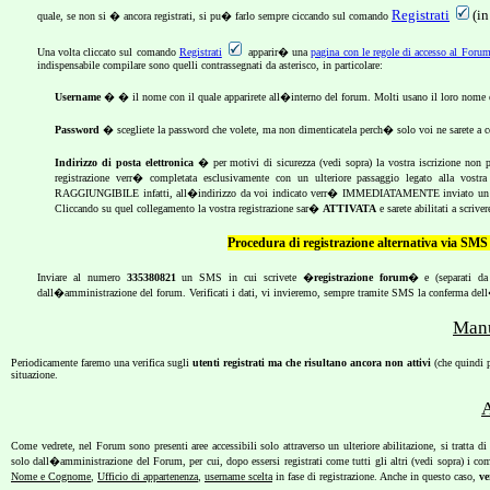
Registrati
(in
quale, se non si � ancora registrati, si pu� farlo sempre ciccando sul comando
Una volta cliccato sul comando
Registrati
apparir� una
pagina con le regole di accesso al Foru
indispensabile compilare sono quelli contrassegnati da asterisco, in particolare:
Username
� � il nome con il quale apparirete all�interno del forum. Molti usano il loro nome e 
Password
� scegliete la password che volete, ma non dimenticatela perch� solo voi ne sarete a 
Indirizzo di posta elettronica
� per motivi di sicurezza (vedi sopra) la vostra iscrizione non
registrazione verr� completata esclusivamente con un ulteriore passaggio legato alla vostr
RAGGIUNGIBILE infatti, all�indirizzo da voi indicato verr� IMMEDIATAMENTE inviato un m
Cliccando su quel collegamento la vostra registrazione sar�
ATTIVATA
e sarete abilitati a scrive
Procedura di registrazione alternativa via SMS 
Inviare al numero
335380821
un SMS in cui scrivete �
registrazione forum
� e (separati d
dall�amministrazione del forum. Verificati i dati, vi invieremo, sempre tramite SMS la conferma del
Manu
Periodicamente faremo una verifica sugli
utenti registrati ma che risultano ancora non attivi
(che quindi p
situazione.
A
Come vedrete, nel Forum sono presenti aree accessibili solo attraverso un ulteriore abilitazione, si tratta d
solo dall�amministrazione del Forum, per cui, dopo essersi registrati come tutti gli altri (vedi sopra) i
Nome e Cognome
,
Ufficio di appartenenza
,
username scelta
in fase di registrazione. Anche in questo caso,
ve