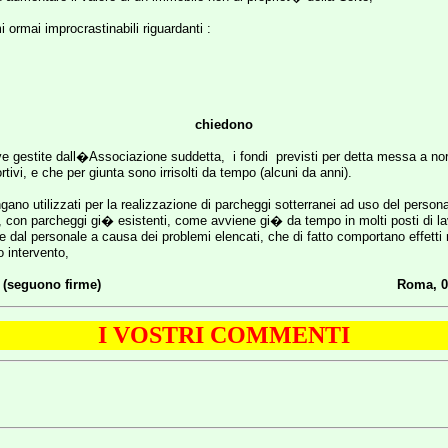
 ormai improcrastinabili riguardanti :
chiedono
ive gestite dall�Associazione suddetta,
i fondi
previsti per detta messa a n
ortivi, e che per giunta sono irrisolti da tempo (alcuni da anni).
ngano utilizzati per la realizzazione di parcheggi sotterranei ad uso del person
on parcheggi gi� esistenti, come avviene gi� da tempo in molti posti di lavo
e dal personale a causa dei problemi elencati, che di fatto comportano effetti n
o intervento,
e (seguono firme)
Roma, 0
I VOSTRI COMMENTI