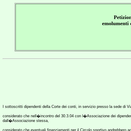
Petizio
emolumenti d
I sottoscritti dipendenti della Corte dei conti, in servizio presso la sede di V
considerato che nell�incontro del 30.3.04 con l�Associazione dei dipende
dall�Associazione stessa,
considerato che eventuali finanziamenti per il Circolo sportivo andrebbero a