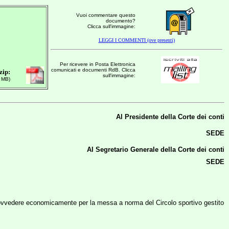
Vuoi commentare questo
documento?
Clicca sull'immagine:
LEGGI I COMMENTI (ove presenti)
Per ricevere in Posta Elettronica
comunicati e documenti RdB. Clicca
zip:
sull'immagine:
 MB)
Al Presidente della Corte dei conti
SEDE
Al Segretario Generale
della Corte dei conti
SEDE
ovvedere economicamente per la messa a norma del Circolo sportivo gestito