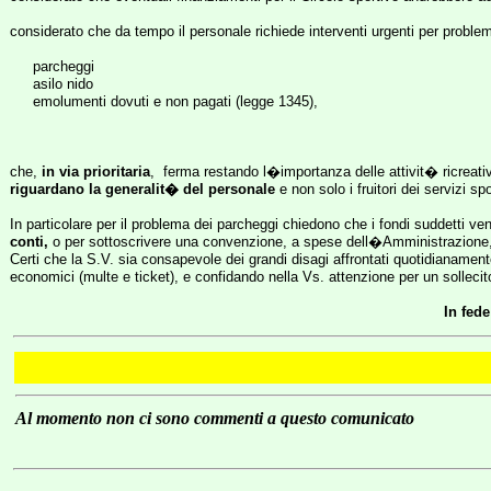
considerato che da tempo il personale richiede interventi urgenti per problemi
parcheggi
asilo nido
emolumenti dovuti e non pagati (legge 1345),
che,
in via prioritaria
,
ferma restando l�importanza delle attivit� ricreat
riguardano la generalit� del personale
e non solo i fruitori dei servizi sp
In particolare per il problema dei parcheggi chiedono che i fondi suddetti ve
conti,
o per sottoscrivere una convenzione, a spese dell�Amministrazione, c
Certi che la S.V. sia consapevole dei grandi disagi affrontati quotidianament
economici (multe e ticket), e confidando nella Vs. attenzione per un sollecit
In fed
Al momento non ci sono commenti a questo comunicato