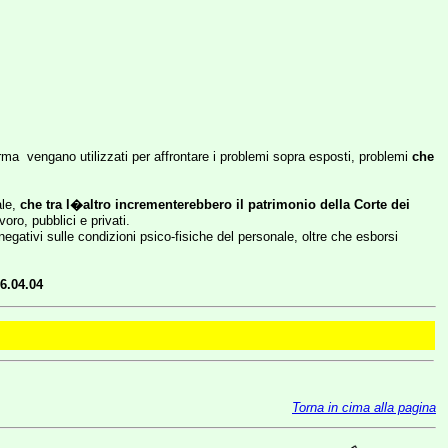
orma
vengano utilizzati per affrontare i problemi sopra esposti, problemi
che
ale,
che tra l�altro incrementerebbero il patrimonio della Corte dei
ro, pubblici e privati.
egativi sulle condizioni psico-fisiche del personale, oltre che esborsi
6.04.04
Torna in cima alla pagina