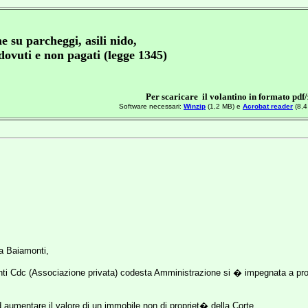
ne su parcheggi, asili nido,
ovuti e non pagati (legge 1345)
Per scaricare il volantino in formato pdf/
Software necessari:
Winzip
(1,2 MB) e
Acrobat reader
(8,4
ia Baiamonti,
nti Cdc (Associazione privata) codesta Amministrazione si � impegnata a pr
d aumentare il valore di un immobile non di propriet� della Corte,