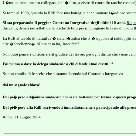
L�unico emolumento collegato, tra l�altro, a visite di controllo (anche costose)
Si torna al 1998, quando la RdB fece una battaglia per eliminare l�odioso sistem
Si sta preparando il peggior Contratto Integrativo degli ultimi 10 anni.
Riqua
dirigenti, denari rastrellati dalle tasche di tutti per rimpinguare le casse di pochi (
La RdB al tavolo di trattativa � stata l�unica che si � opposta al raddoppio dei
alle �eccellenze�. Allora cosa fai,
lasci fare?
Non puoi pensare di ricorrere al giudice del lavoro per ogni diritto che viene cal
Fai prima a dare la delega sindacale a chi difende i tuoi diritti !!!
Se non condividi le scelte che si stanno facendo sul Contratto Integrativo
dai un segnale chiaro!
Dai pi� peso all�unico sindacato che si sta battendo per fermare questi proge
Dai pi� peso alla RdB iscrivendoti immediatamente e partecipando alle prossi
Roma, 21 giugno 2004