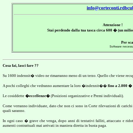
info@corteconti.rdbcub
Attenzione !
Stai perdendo dalla tua tasca circa 600 � (un milio
Per sca
Software necess
Cosa fai, lasci fare ??
Su 1600 indennit� video ne rimarranno meno di un terzo. Quello che viene recup
A pochi colleghi che vedranno aumentare la loro �indennit��
fino a 2.000 � 
Le cosiddette
�eccellenze�
(Posizioni organizzative e Premi individuali).
Come verranno individuate, dato che non ci sono in Corte rilevazioni di carichi
quali saranno.
In ogni caso � grave che venga, dopo anni di tentativi falliti, attaccato e ri
aumenti contrattuali mai arrivati in maniera diretta in busta paga.