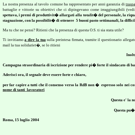
La nostra presenza al tavolo comune ha rappresentato per anni garanzia di
traspa
battaglie e vittorie su obiettivi che ci dipingevano come irraggiungibili (ved
spettava, i premi di produttivit� allargati alla totalit� del personale, la riqu
stagnazione, con la possibilit� di ottenere
5 buoni pasto settimanali, la diffi
Ma tu che ne pensi? Ritieni che la presenza di questa O.S. ti sia stata utile?
Ti invitiamo
a dire la tua
sulla preintesa firmata, tramite il questionario allega
mail la tua solidariet�, se lo ritieni
Inolt
Campagna straordinaria di iscrizione per rendere pi� forte il sindacato di ba
Aderisci ora, il segnale deve essere forte e chiaro,
per far capire a tutti che il consenso verso la RdB non �
espresso solo nei co
nome di tanti
lavoratori
Questa e' la 
Questa pu� e
Roma, 15 luglio 2004