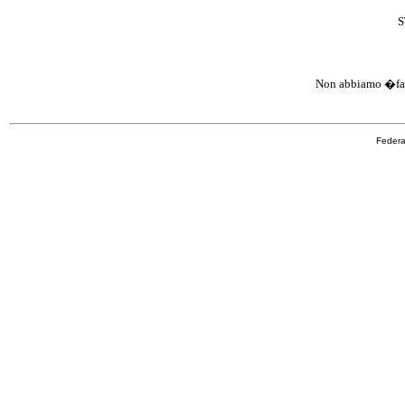
S
Non abbiamo �fac
Federa