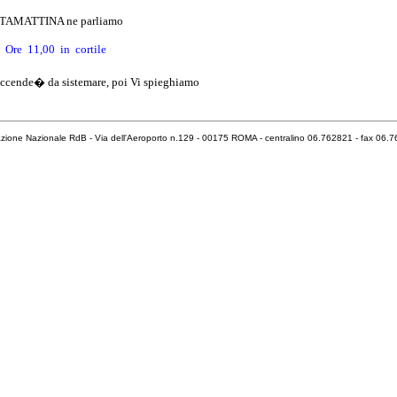
TAMATTINA ne parliamo
Ore
11,00
in
cortile
cende� da sistemare, poi Vi spieghiamo
zione Nazionale RdB - Via dell'Aeroporto n.129 - 00175 ROMA - centralino 06.762821 - fax 06.