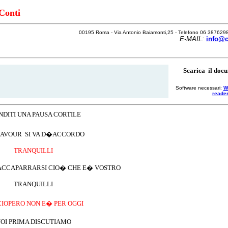
Conti
00195 Roma - Via Antonio Baiamonti,25 - Telefono 06 387629
E-MAIL:
info@c
Scarica il doc
Software necessari:
W
reade
NDITI UNA PAUSA CORTILE
AVOUR
SI VA D�ACCORDO
TRANQUILLI
 ACCAPARRARSI
CIO� CHE E� VOSTRO
TRANQUILLI
CIOPERO NON E� PER OGGI
OI PRIMA DISCUTIAMO