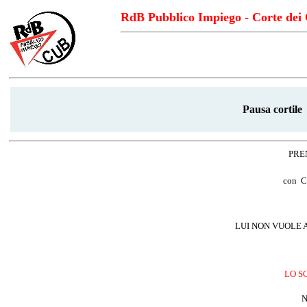
RdB Pubblico Impiego - Corte dei 
Pausa cortile
PRE
con
C
LUI NON VUOLE
LO S
N