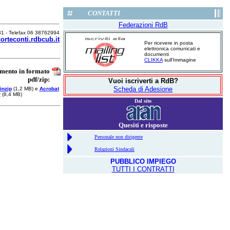
CONTATTI
Federazioni RdB
81 - Telefax 06 38762994
orteconti.rdbcub.it
Per ricevere in posta
elettronica comunicati e
documenti
CLIKKA
sull'Immagine
umento in formato
pdf/zip:
Vuoi iscriverti a RdB?
Scheda di Adesione
inzip
(1,2 MB) e
Acrobat
r
(8,4 MB)
Dal sito
Quesiti e risposte
Personale non dirigente
Relazioni Sindacali
PUBBLICO IMPIEGO
TUTTI I CONTRATTI