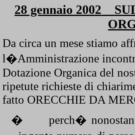
28 gennaio 2002
SU
ORG
Da circa un mese stiamo af
l�Amministrazione incontri
Dotazione Organica del nostr
ripetute richieste di chiari
fatto ORECCHIE DA ME
�
perch� nonostant