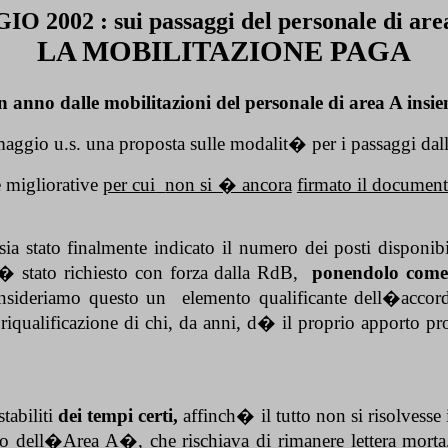
 2002 : sui passaggi del personale di area
LA MOBILITAZIONE PAGA
 anno dalle mobilitazioni del personale di area A insi
aggio u.s. una proposta sulle modalit� per i passaggi dal
e migliorative
per cui
non si � ancora
firmato il document
sia stato finalmente indicato il numero dei posti disponib
 stato richiesto con forza dalla RdB,
ponendolo come 
nsideriamo questo un
elemento qualificante dell�accor
 riqualificazione di chi, da anni, d� il proprio apporto pr
tabiliti
dei tempi certi,
affinch� il tutto non si risolvesse
 dell�Area A�, che rischiava di rimanere lettera morta