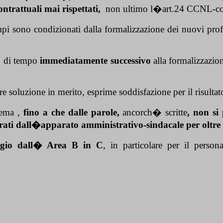
ntrattuali mai rispettati,
non ultimo l�art.24 CCNL-con
 sono condizionati dalla formalizzazione dei nuovi profili
o di tempo
immediatamente successivo
alla formalizzazi
soluzione in merito, esprime soddisfazione per il risultat
lema ,
fino a che dalle parole,
ancorch� scritte
, non si
strati dall�apparato amministrativo-sindacale per oltr
aggio dall� Area B in C
, in particolare per il perso