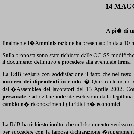
14 MAGGIO
A pi� di un
finalmente l�Amministrazione ha presentato in data 10 m
Sulla proposta sono state richieste dalle OO.SS modifich
il documento definitivo e procedere
alla eventuale firma.
La RdB registra con soddisfazione il fatto che nel testo 
numero dei dipendenti in ruolo..�
Questo elemento �
dall�Assemblea dei lavoratori del 13 Aprile 2002. Co
personale
e ad evitare indebite esclusioni dalla legittima
cambio n� riconoscimenti giuridici n� economici.
La RdB ha richiesto inoltre che nel documento venissero s
per succedere con la famosa dichiarazione �superamento