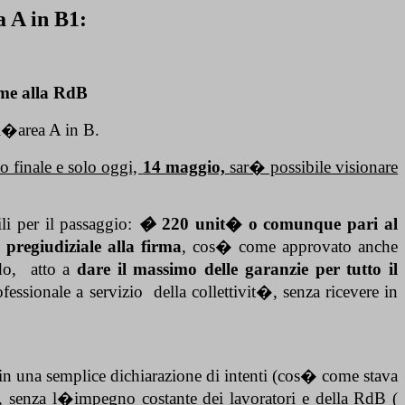
 A in B1:
eme alla RdB
l�area A in B.
o finale e solo oggi,
14 maggio,
sar� possibile visionare
ili per il passaggio:
�
220 unit� o comunque pari al
pregiudiziale alla firma
, cos� come approvato anche
do,
atto a
dare il massimo delle garanzie per tutto il
ofessionale a servizio
della collettivit�, senza ricevere in
 in una semplice dichiarazione di intenti (cos� come stava
, senza l�impegno costante dei lavoratori e della RdB (