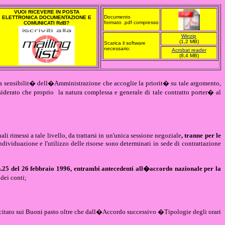
VUOI RICEVERE IN POSTA
Documento
ELETTRONICA DOCUMENTAZIONE E
formato .pdf compresso
COMUNICATI RdB?
Winzip
(1,2 MB)
Scarica il software
necessario:
Acrobat reader
(8,4 MB)
 la sensibilit� dell�Amministrazione che accoglie la priorit� su tale argomento,
siderato che proprio
la natura complessa e generale di tale contratto porter� al
ali rimessi a tale livello, da trattarsi in un'unica sessione negoziale
, tranne per le
individuazione e l'utilizzo delle risorse sono determinati in sede di contrattazione
n.25 del 26 febbraio 1996, entrambi antecedenti all�accordo nazionale per la
dei conti;
 citato sui Buoni pasto oltre che dall�Accordo successivo �Tipologie degli orari