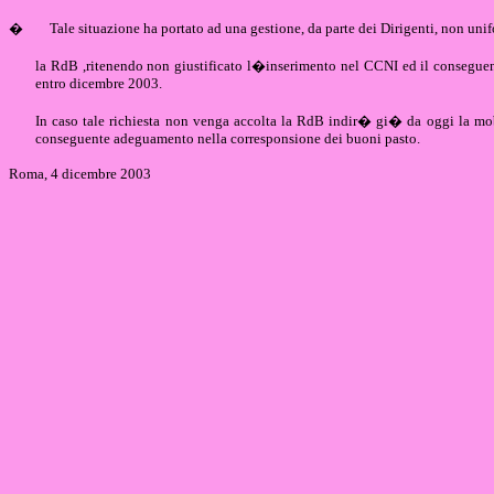
�
Tale situazione ha portato ad una gestione, da parte dei Dirigenti, non uni
la RdB ,ritenendo non giustificato l�inserimento nel CCNI ed il conseguent
entro dicembre 2003.
In caso tale richiesta non venga accolta la RdB indir� gi� da oggi la mobi
conseguente adeguamento nella corresponsione dei buoni pasto.
Roma, 4 dicembre 2003