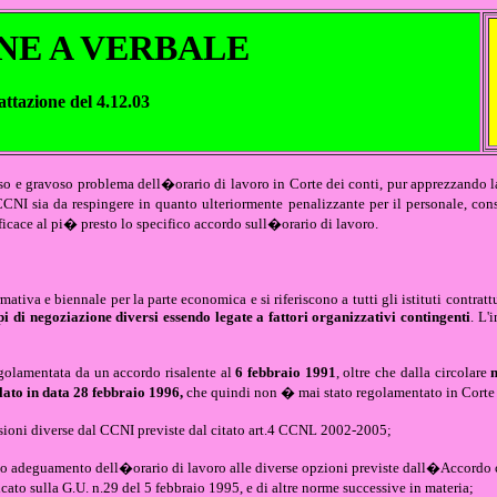
NE A VERBALE
attazione del 4.12.03
noso e gravoso problema dell�orario di lavoro in Corte dei conti, pur apprezzando
CCNI sia da respingere in quanto ulteriormente penalizzante per il personale, con
efficace al pi� presto lo specifico accordo sull�orario di lavoro.
ativa e biennale per la parte economica e si riferiscono a tutti gli istituti contrattu
 di negoziazione diversi essendo legate a fattori organizzativi contingenti
. L'
golamentata da un accordo risalente al
6 febbraio 1991
, oltre che dalla circolare
lato in data 28 febbraio 1996,
che quindi non � mai stato regolamentato in Corte 
sioni diverse dal CCNI previste dal citato art.4 CCNL 2002-2005;
cato adeguamento dell�orario di lavoro alle diverse opzioni previste dall�Accordo
to sulla G.U. n.29 del 5 febbraio 1995, e di altre norme successive in materia;