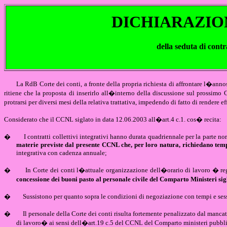
DICHIARAZIO
della seduta di contr
La RdB Corte dei conti, a fronte della propria richiesta di affrontare l�an
ritiene che la proposta di inserirlo all�interno della discussione sul prossimo 
protrarsi per diversi mesi della relativa trattativa, impedendo di fatto di rendere 
Considerato che il CCNL siglato in data 12.06.2003 all�art.4 c.1. cos� recita:
�
I contratti collettivi integrativi hanno durata quadriennale per la parte norm
materie previste dal presente CCNL che, per loro natura, richiedano tempi
integrativa con cadenza annuale;
�
In Corte dei conti l�attuale organizzazione dell�orario di lavoro � re
concessione dei buoni pasto al personale civile del Comparto Ministeri sig
�
Sussistono per quanto sopra le condizioni di negoziazione con tempi e ses
�
Il personale della Corte dei conti risulta fortemente penalizzato dal man
di lavoro� ai sensi dell�art.19 c.5 del CCNL del Comparto ministeri pubblica