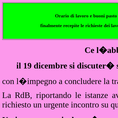
Orario di lavoro e buoni pasto
finalmente recepite le richieste dei lav
Ce l�abb
il 19 dicembre si discuter�
con l�impegno a concludere la trat
La RdB, riportando le istanze av
richiesto un urgente incontro su q