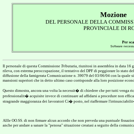
Mozione
DEL PERSONALE DELLA COMMISS
PROVINCIALE DI
R
Per sca
Software necess
Il personale di questa Commissione
Tri
butaria, riunitosi in assemblea in data 1
rileva, con estrema preoccupazione, il tentativo del DPF di peggiorare lo stato dell
diffusione della famigerata Comunicazione n. 39079 del 03/06/04 con la quale si in
mansioni superiori che in detto ultimo caso corrisponde alla loro posizione econ
Questo dimostra, ancora una volta la necessit� di chiedere che per tutti venga ri
professionalit� acquisite invece di continuare ad affidarsi a procedure non effica
stragrande maggioranza dei lavoratori Ci� posto, nel riaffermare l'irrinunciabili
Allle OO.SS. di non firmare alcun accordo che non preveda una puntuale fissazione
anche per andare a sanare la "penosa" situazione creatasi a seguito della comunica