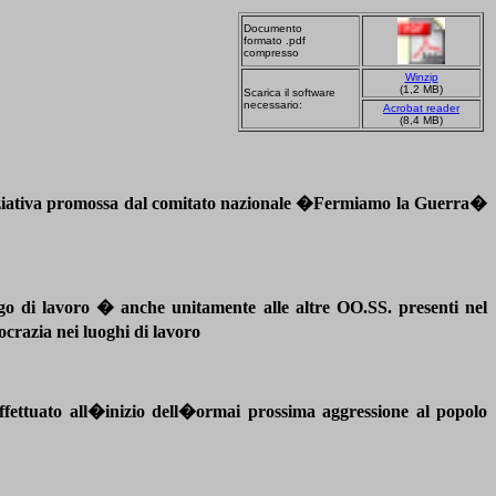
Documento
formato .pdf
compresso
Winzip
(1,2 MB)
Scarica il software
necessario:
Acrobat reader
(8,4 MB)
iativa promossa dal comitato nazionale �Fermiamo la Guerra�
go di lavoro � anche unitamente alle altre OO.SS. presenti nel
ocrazia nei luoghi di lavoro
ettuato all�inizio dell�ormai prossima aggressione al popolo