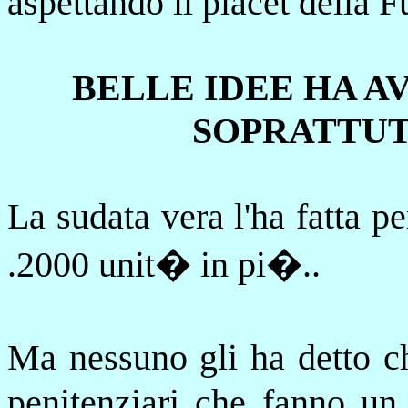
aspettando
il
placet della 
BELLE IDEE HA AVU
SOPRATTUT
La sudata vera l'ha fatta pe
.2000 unit� in pi�..
Ma nessuno gli ha detto ch
penitenziari che fanno un