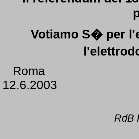
Votiamo S� per l'e
l'elettro
Roma
12.6.2003
RdB P