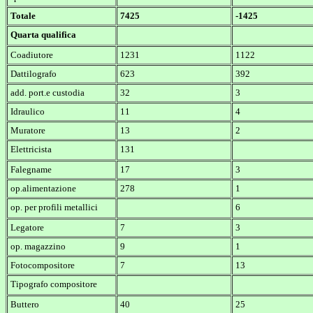
Totale
7425
-1425
Quarta qualifica
Coadiutore
1231
1122
Dattilografo
623
392
add. port.e custodia
32
3
Idraulico
11
4
Muratore
13
2
Elettricista
131
Falegname
17
3
op.alimentazione
278
1
op. per profili metallici
6
Legatore
7
3
op. magazzino
9
1
Fotocompositore
7
13
Tipografo compositore
Buttero
40
25