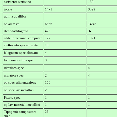
assistente statistico
130
totale
1471
3529
quinta qualifica
op.amm.vo
6666
-3246
stenodattilografo
423
-6
addetto personal computer
127
1821
elettricista specializzato
10
falegname specializzato
4
fotocompositore spec.
3
idraulico spec.
4
muratore spec.
2
4
op.spec. alimentazione
156
op.spec.lav. metallici
2
Pittore spec.
1
1
op.lav. materiali metallici
1
1
Tipografo compositore
26
spec.