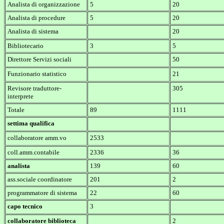
Analista di organizzazione
5
20
Analista di procedure
5
20
Analista di sistema
20
Bibliotecario
3
5
Direttore Servizi sociali
50
Funzionario statistico
21
Revisore traduttore-
305
interprete
Totale
89
1111
settima qualifica
collaboratore amm.vo
2533
coll.amm.contabile
2336
36
analista
139
60
ass.sociale coordinatore
201
2
programmatore di sistema
22
60
capo tecnico
3
collaboratore biblioteca
2