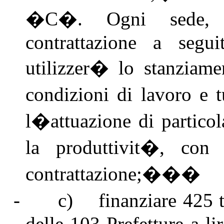
�C�. Ogni sede, i
contrattazione a segu
utilizzer� lo stanziamen
condizioni di lavoro e t
l�attuazione di particola
la produttivit�, con 
contrattazione;
���
-
c)
finanziare 425 
delle 103 Prefetture a li