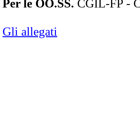
Per le OO.SS.
CGIL-FP - C
Gli allegati