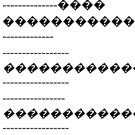
--------------
����
�����������
-------------
-----------------
�����������
-----------------
----------------
�����������
-----------------