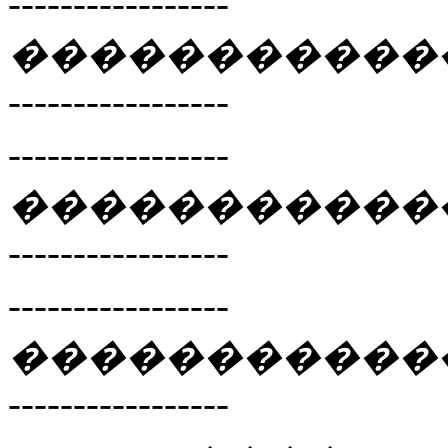
-----------------
�����������
-----------------
-----------------
�����������
-----------------
-----------------
�����������
-----------------