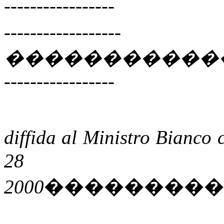
-----------------
------------------
�����������
-----------------
diffida al Ministro Bianco 
28 
���������
2000