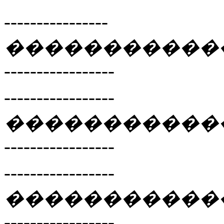
----------------
�����������
-----------------
-----------------
�����������
-----------------
-----------------
�����������
-----------------