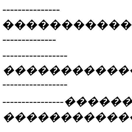
---------------
�����������
--------------
-----------------
�����������
-----------------
----------------
�����
�����������