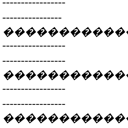
-----------------
----------------
�����������
-----------------
-----------------
�����������
-----------------
-----------------
�����������