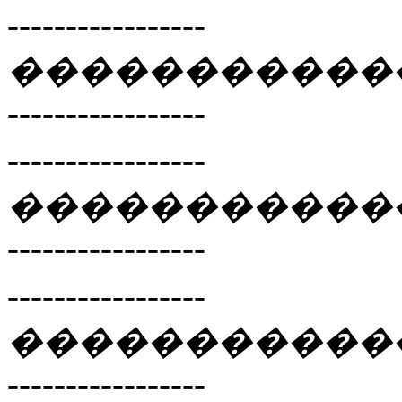
-----------------
�����������
-----------------
-----------------
�����������
-----------------
-----------------
�����������
-----------------