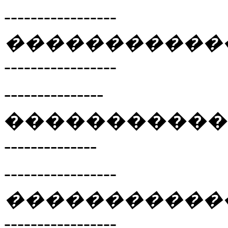
-----------------
�����������
-----------------
---------------
�����������
--------------
-----------------
�����������
-----------------