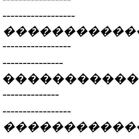
------------------
�����������
-----------------
---------------
�����������
--------------
-----------------
�����������