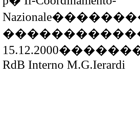
p
�
Il-Coordinamento-
Nazionale
�������
�����������
15.12.2000
������
RdB Interno M.G.Ierardi