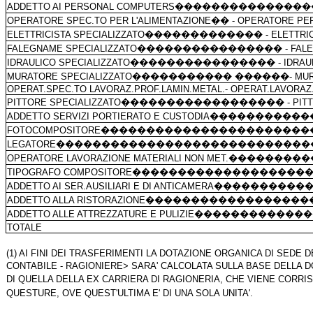
ADDETTO AI PERSONAL COMPUTERS
���������������
OPERATORE SPEC.TO PER L'ALIMENTAZIONE
��
- OPERATORE PER
ELETTRICISTA SPECIALIZZATO
�������������
- ELETTRI
FALEGNAME SPECIALIZZATO
����������������
- FA
IDRAULICO SPECIALIZZATO
����������������
- IDRAU
MURATORE SPECIALIZZATO
�����������
������
- MU
OPERAT.SPEC.TO LAVORAZ.PROF.LAMIN.METAL.- OPERAT.LAVORAZ.
PITTORE SPECIALIZZATO
������������������
- PIT
ADDETTO SERVIZI PORTIERATO E CUSTODIA
�����������
FOTOCOMPOSITORE
�����������������������
LEGATORE
����������������������������
OPERATORE LAVORAZIONE MATERIALI NON MET.
���������
TIPOGRAFO COMPOSITORE
�������������������
ADDETTO AI SER.AUSILIARI E DI ANTICAMERA
����������
ADDETTO ALLA RISTORAZIONE
������������������
ADDETTO ALLE ATTREZZATURE E PULIZIE
������������
TOTALE
(1) AI FINI DEI TRASFERIMENTI LA DOTAZIONE ORGANICA DI SEDE
CONTABILE - RAGIONIERE> SARA' CALCOLATA SULLA BASE DELLA 
DI QUELLA DELLA EX CARRIERA DI RAGIONERIA, CHE VIENE CORR
QUESTURE, OVE QUEST'ULTIMA E' DI UNA SOLA UNITA'.