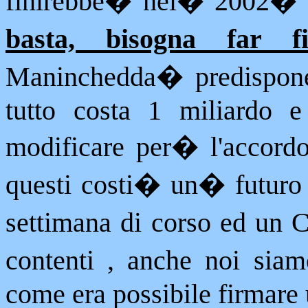
finirebbe
�
nel
�
2002
�
basta, bisogna far f
Maninchedda
�
predispon
tutto costa 1 miliardo e
modificare per� l'accord
questi costi
�
un
�
futuro
settimana di corso ed un C
contenti , anche noi siam
come era possibile firmare 