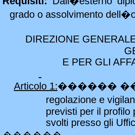
Requisiti:
Dall�esterno dipl
grado o assolvimento dell�o
DIREZIONE GENERAL
G
E PER GLI AF
Articolo 1:
������
�
regolazione e vigil
previsti per il profil
svolti presso gli Uffic