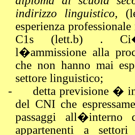
diploma di scuola sec
indirizzo linguistico
, (l
esperienza professionale
C1s (lett.b) . Ci�
l�ammissione alla proc
che non hanno mai esple
settore linguistico;
-
detta previsione � i
del CNI che espressame
passaggi all�interno 
appartenenti a settori