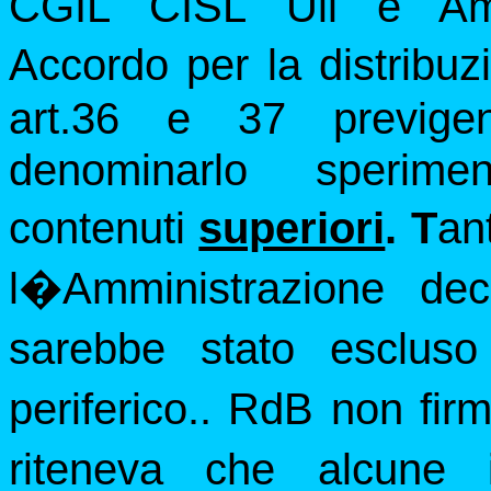
CGIL CISL Uil e Ammi
Accordo per la distribuz
art.36 e 37 previg
denominarlo sperimen
contenuti
superiori
. T
an
l�Amministrazione de
sarebbe stato escluso 
periferico.. RdB non fir
riteneva che alcune i