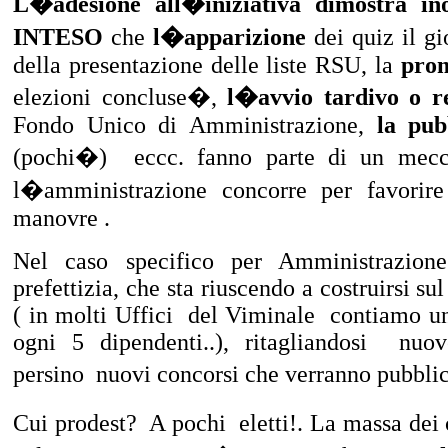
L�adesione all�iniziativa dimostra ino
INTESO
che
l�apparizione
dei quiz il gi
della presentazione delle liste RSU, la
pro
elezioni concluse�,
l�avvio tardivo o r
Fondo Unico di Amministrazione,
la pub
(pochi�)
eccc. fanno parte di un mecc
l�amministrazione concorre per favorire
manovre .
Nel caso specifico per Amministrazione
prefettizia, che sta riuscendo a costruirsi su
( in molti Uffici
del Viminale
contiamo un
ogni 5 dipendenti..), ritagliandosi
nuov
persino
nuovi concorsi che verranno pubbli
Cui prodest?
A pochi
eletti!. La massa dei