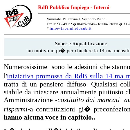
RdB Pubblico Impiego - Interni
Viminale. Palazzina F. Secondo Piano
Fax 06233249052 � 0646526648 - Tel 064826966 � 333
*
info@interni.rdbcub.it
Super e Riqualificazioni:
un motivo in pi� per chiedere la 14-ma mensil
Numerosissime
sono le adesioni che stanno
l'
iniziativa promossa da RdB sulla 14 ma m
tratta di un pensiero diffuso. Qualsiasi co
stabile da intascare annualmente piuttosto c
Amministrazione -
costituito dai mancati
au
risparmi-
a contrattazioni gi� preconfezio
hanno alcuna voce in capitolo..