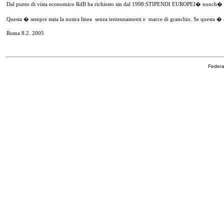
Dal punto di vista economico RdB ha richiesto sin dal 1998:STIPENDI EUROPEI� nonch� un�e
Questa � sempre stata la nostra linea
senza tentennamenti e
marce di granchio. Se questa � a
Roma 8.2. 2005
Federa