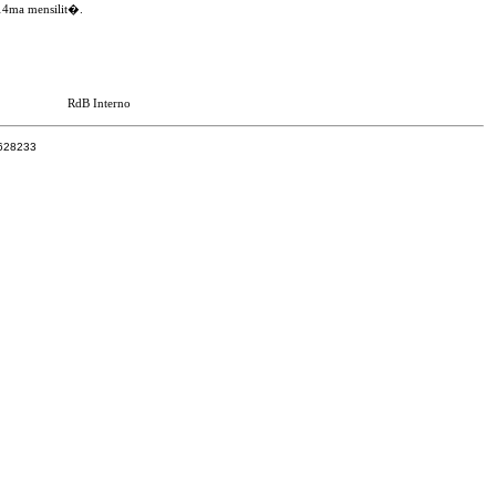
 14ma mensilit�.
RdB Interno
7628233