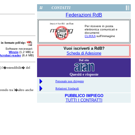
CONTATTI
Federazioni RdB
Per ricevere in posta
elettronica comunicati e
documenti
CLIKKA
sull'Immagine
 in formato pdf/zip:
Vuoi iscriverti a RdB?
Software necessari:
Winzip
(1,2 MB) e
Scheda di Adesione
Acrobat reader
(8,4 MB)
Dal sito
d) l�estendibilit� del
Quesiti e risposte
Personale non dirigente
Relazioni Sindacali
serendo tra l�altro anche
PUBBLICO IMPIEGO
TUTTI I CONTRATTI