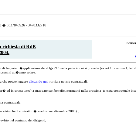
66 � 3337843926 - 3476332716
Scarica
a richiesta di RdB
2004.
di Imperia, l�applicazione del d.lgs 213 nella parte in cui si prevede (ex art 10 comma 1, lett.
successivi all�anno solare.
a che potete leggere
cliccando qui
, rinvia a norme contrattuali.
 far� ed in prima linea) a strappare seri benefici normativi nella prossima
tornata contrattuale in
ta contrattuale:
o visto che il contratto
� scaduto nel dicembre 2003) ;
isto nel contratto dei dirigenti;