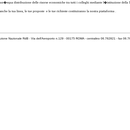
qua distribuzione delle risorse economiche tra tutti i colleghi mediante l�istituzione della
nche la tua linea, le tue proposte
e le tue richieste costituiranno la nostra piattaforma .
zione Nazionale RdB - Via dell'Aeroporto n.129 - 00175 ROMA - centralino 06.762821 - fax 06.