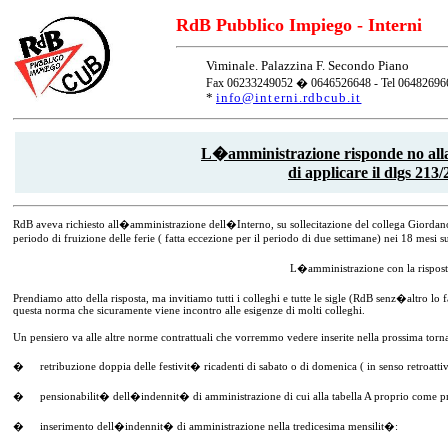
RdB Pubblico Impiego - Interni
Viminale. Palazzina F. Secondo Piano
Fax 06233249052 � 0646526648 - Tel 0648269
*
info@interni.rdbcub.it
L�amministrazione risponde no
all
di applicare il dlgs 213/
RdB aveva richiesto all�amministrazione dell�Interno, su sollecitazione del collega Giordano 
periodo di fruizione delle ferie ( fatta eccezione per il periodo di due settimane) nei 18 mesi 
L�amministrazione con la rispost
Prendiamo atto della risposta, ma invitiamo tutti i colleghi e tutte le sigle (RdB senz�altro lo
questa norma che sicuramente viene incontro alle esigenze di molti colleghi.
Un pensiero va alle altre norme contrattuali che vorremmo vedere inserite nella prossima torna
�
retribuzione doppia delle festivit� ricadenti di sabato o di domenica ( in senso retroattiv
�
pensionabilit� dell�indennit� di amministrazione di cui alla tabella A proprio come prev
�
inserimento dell�indennit� di amministrazione nella tredicesima mensilit�: