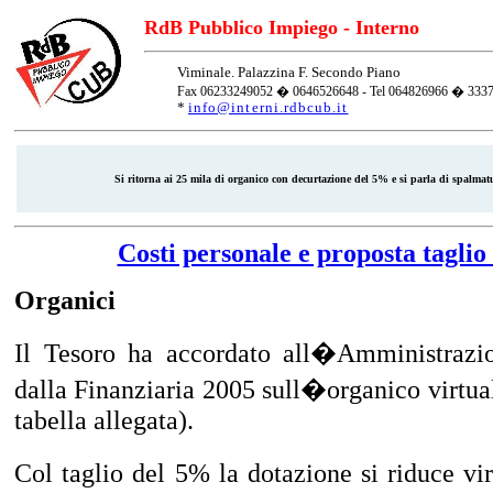
RdB Pubblico Impiego - Interno
Viminale. Palazzina F. Secondo Piano
Fax 06233249052 � 0646526648 - Tel 064826966 � 333
*
info@interni.rdbcub.it
Si ritorna ai 25 mila di organico con decurtazione del 5% e si parla di spalmat
Costi personale e proposta taglio 
Organici
Il Tesoro ha accordato all�Amministrazion
dalla Finanziaria 2005 sull�organico virtua
tabella allegata).
Col taglio del 5% la dotazione si riduce v