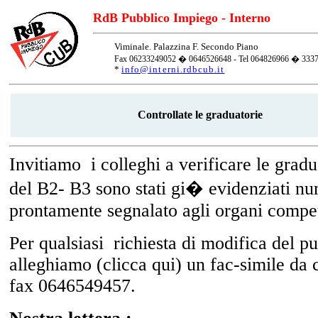
RdB Pubblico Impiego - Interno
Viminale. Palazzina F. Secondo Piano
Fax 06233249052 � 0646526648 - Tel 064826966 � 333
*
info@interni.rdbcub.it
Controllate le graduatorie
Invitiamo
i colleghi a verificare le gradu
del B2- B3 sono stati gi� evidenziati n
prontamente segnalato agli organi compet
Per qualsiasi
richiesta di modifica del p
alleghiamo (clicca qui) un fac-simile da
fax 0646549457.