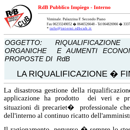
RdB Pubblico Impiego - Interno
Viminale. Palazzina F. Secondo Piano
Fax 06233249052 � 0646526648 - Tel 064826966 � 333
*
info@interni.rdbcub.it
OGGETTO: RIQUALIFICAZIONE 
ORGANICHE E AUMENTI ECONOM
PROPOSTE DI RdB
LA RIQUALIFICAZIONE � FI
La disastrosa gestione della riqualificazi
applicazione ha prodotto dei veri e pro
situazioni di precariet� professionale che
dell'interno al continuo ricatto dell'amminist
Il ragionamento perverso � sempre lo stes