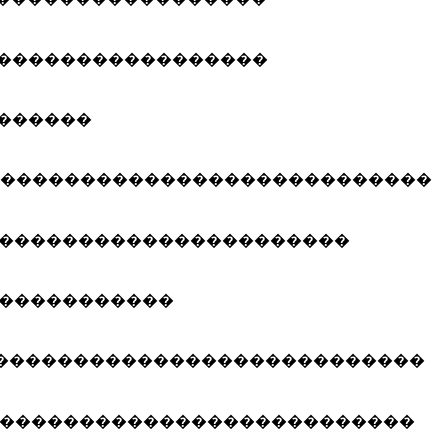
�����������������
������
����������������������������
����������������������
�����������
���������������������������
��������������������������