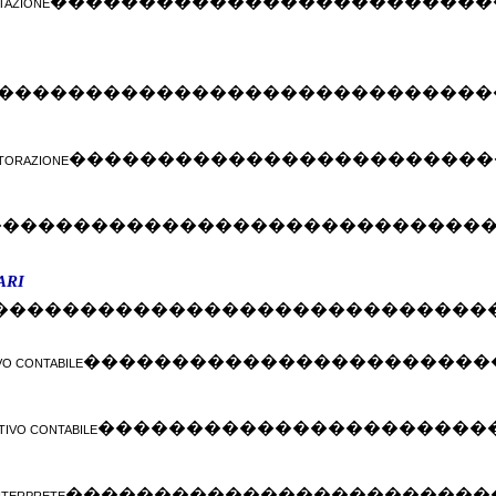
�������������������������
TAZIONE
����������������������������
������������������������
ISTORAZIONE
����������������������������
ARI
����������������������������
�����������������������
VO CONTABILE
����������������������
TIVO CONTABILE
������������������������