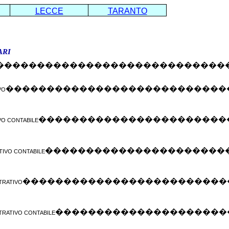
LECCE
TARANTO
ARI
����������������������������
���������������������������
VO
�����������������������
VO CONTABILE
����������������������
TIVO CONTABILE
�������������������������
TRATIVO
���������������������
TRATIVO CONTABILE