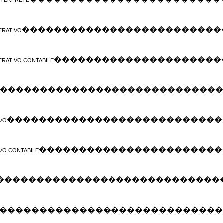
NTERPRETE
�������������������������
TRATIVO
���������������������
TRATIVO CONTABILE
���������������������������
���������������������������
IVO
�����������������������
IVO CONTABILE
����������������������������
����������������������������