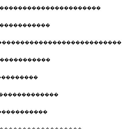
����������������������
�����������
���������������������������
�����������
���������
�������������
�����������