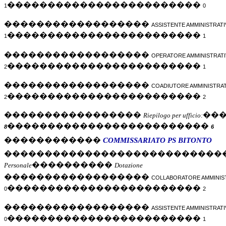
������������������������
1
0
������������������
ASSISTENTE AMMINISTRAT
������������������������
1
1
������������������
OPERATORE AMMINISTRATI
������������������������
2
1
������������������
COADIUTORE AMMINISTRAT
������������������������
2
2
�����������������
��
Riepilogo per ufficio:
�������������������������
8
6
������������
COMMISSARIATO PS BITONTO
���������������������������
����������
Personale
Dotazione
������������������
COLLABORATORE AMMINIS
������������������������
0
2
������������������
ASSISTENTE AMMINISTRAT
������������������������
0
1