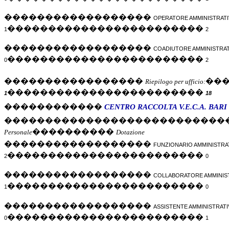
������������������
OPERATORE AMMINISTRATI
������������������������
1
2
������������������
COADIUTORE AMMINISTRAT
������������������������
0
2
�����������������
��
Riepilogo per ufficio:
������������������������
1
18
������������
CENTRO RACCOLTA
V.E.C.A.
BARI
���������������������������
����������
Personale
Dotazione
������������������
FUNZIONARIO AMMINISTRA
������������������������
2
0
������������������
COLLABORATORE AMMINIS
������������������������
1
0
������������������
ASSISTENTE AMMINISTRAT
������������������������
0
1