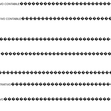
�����������������������
VO CONTABILE
����������������������
IVO CONTABILE
����������������������������
����������������������������
����������������������������
�������������������������
TRATIVO
���������������������������
IVO