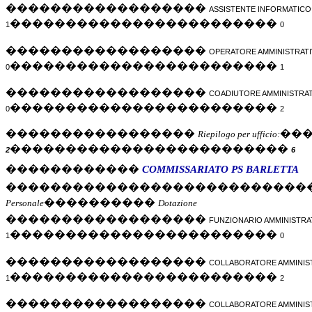
������������������
ASSISTENTE INFORMATICO
������������������������
1
0
������������������
OPERATORE AMMINISTRATI
������������������������
0
1
������������������
COADIUTORE AMMINISTRAT
������������������������
0
2
�����������������
��
Riepilogo per ufficio:
�������������������������
2
6
������������
COMMISSARIATO PS BARLETTA
���������������������������
����������
Personale
Dotazione
������������������
FUNZIONARIO AMMINISTRA
������������������������
1
0
������������������
COLLABORATORE AMMINIS
������������������������
1
2
������������������
COLLABORATORE AMMINIS