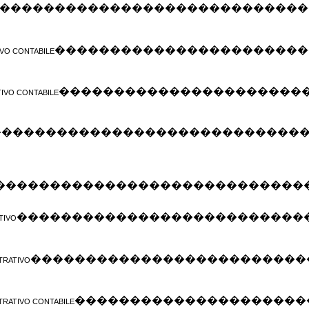
����������������������������
�����������������������
VO CONTABILE
����������������������
IVO CONTABILE
����������������������������
����������������������������
��������������������������
TIVO
�������������������������
TRATIVO
���������������������
TRATIVO CONTABILE