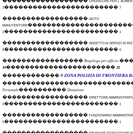
������������������
OPERATORE PER
L`ALIMEN
������������������������
3
7
������������������
AIUTO
����������������������
MANUTENTORE
������������������������
2
1
������������������
ADDETTO AI SERVIZI DI R
������������������������
8
0
�����������������
��
Riepilogo per ufficio:
�����������������������
34
32
������������
9 ZONA
POLIZIA DI FRONTIERA B
���������������������������
����������
Personale
Dotazione
������������������
DIRETTORE AMMINISTRATI
������������������������
0
1
������������������
FUNZIONARIO AMMINISTRA
������������������������
0
1
������������������