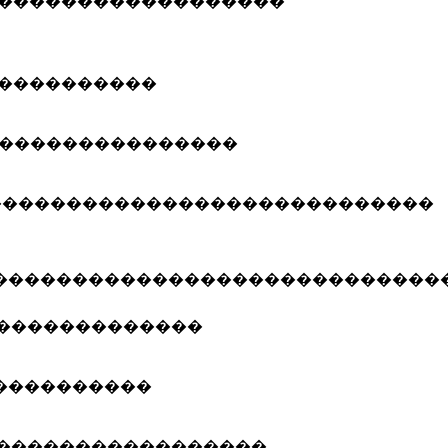
������������������
����������
���������������
����������������������������
����������������������������
�������������
����������
�����������������