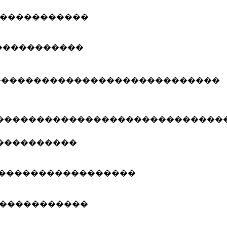
�����������
�����������
����������������������������
����������������������������
����������
�����������������
�����������