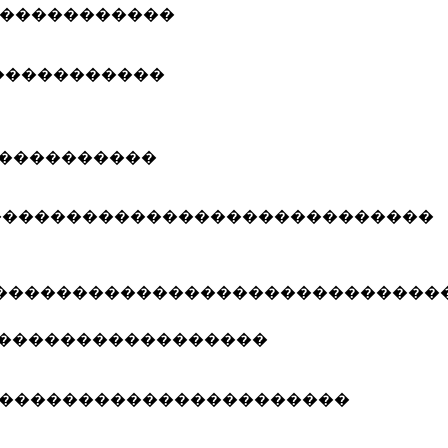
�����������
�����������
����������
����������������������������
����������������������������
�����������������
����������������������