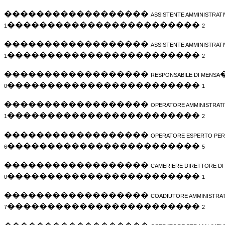
������������������
ASSISTENTE AMMINISTRAT
������������������������
1
2
������������������
ASSISTENTE AMMINISTRAT
������������������������
1
2
������������������
RESPONSABILE
DI MENSA
������������������������
0
1
������������������
OPERATORE AMMINISTRATI
������������������������
1
2
������������������
OPERATORE ESPERTO PE
������������������������
6
5
������������������
CAMERIERE DIRETTORE DI
������������������������
0
1
������������������
COADIUTORE AMMINISTRAT
������������������������
7
2