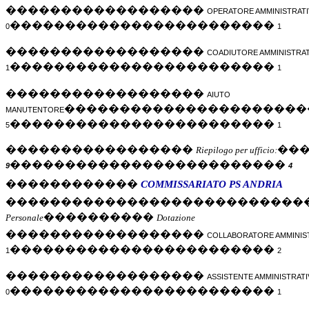
������������������
OPERATORE AMMINISTRATI
������������������������
0
1
������������������
COADIUTORE AMMINISTRAT
������������������������
1
1
������������������
AIUTO
����������������������
MANUTENTORE
������������������������
5
1
�����������������
��
Riepilogo per ufficio:
�������������������������
9
4
������������
COMMISSARIATO PS ANDRIA
���������������������������
����������
Personale
Dotazione
������������������
COLLABORATORE AMMINIS
������������������������
1
2
������������������
ASSISTENTE AMMINISTRAT
������������������������
0
1