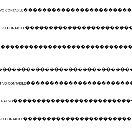
�����������������������
VO CONTABILE
����������������������
IVO CONTABILE
����������������������������
����������������������������
����������������������
TIVO CONTABILE
�������������������������
TRATIVO
�����������������������
IVO CONTABILE