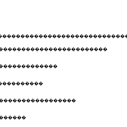
����������������������������
������������������������
�������������
����������
�����������������
������