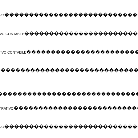
���������������������������
IVO
�����������������������
VO CONTABILE
����������������������
IVO CONTABILE
����������������������������
����������������������������
�������������������������
TRATIVO
���������������������������
IVO