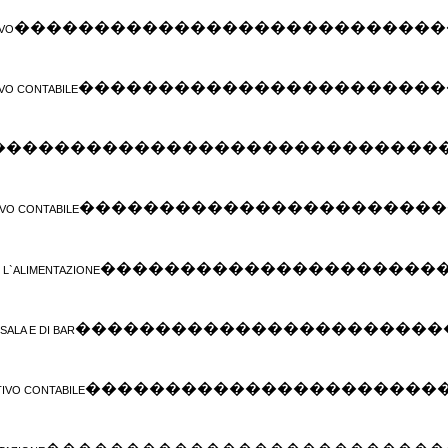
���������������������������
IVO
�����������������������
IVO CONTABILE
����������������������������
�����������������������
VO CONTABILE
���������������������
R
L`ALIMENTAZIONE
�����������������������
 SALA E
DI BAR
����������������������
IVO CONTABILE