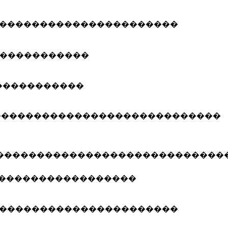
����������������������
�����������
�����������
����������������������������
����������������������������
�����������������
����������������������