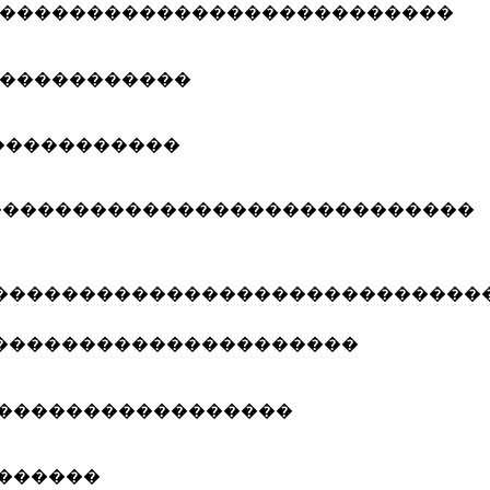
��������������������������
�����������
�����������
����������������������������
����������������������������
���������������������
�����������������
������