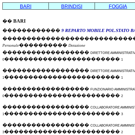
BARI
BRINDISI
FOGGIA
��
BARI
������������
9 REPARTO MOBILE
POL.STATO
B
���������������������������
����������
Personale
Dotazione
������������������
DIRETTORE AMMINISTRATI
������������������������
0
1
������������������
DIRETTORE AMMINISTRATI
������������������������
1
1
������������������
FUNZIONARIO AMMINISTRA
������������������������
0
2
������������������
COLLABORATORE AMMINIS
������������������������
1
3
������������������
COLLABORATORE AMMINIS
������������������������
3
2