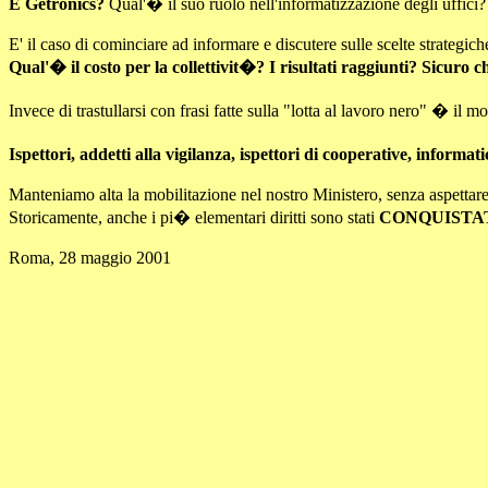
E Getronics?
Qual'� il suo ruolo nell'informatizzazione degli uffici?
E' il caso di cominciare ad informare e discutere sulle scelte strategic
Qual'� il costo per la collettivit�? I risultati raggiunti? Sicur
Invece di trastullarsi con frasi fatte sulla "lotta al lavoro nero" � i
Ispettori, addetti alla vigilanza, ispettori di cooperative, informa
Manteniamo alta la mobilitazione nel nostro Ministero, senza aspettare
Storicamente, anche i pi� elementari diritti sono stati
CONQUISTA
Roma, 28 maggio 2001