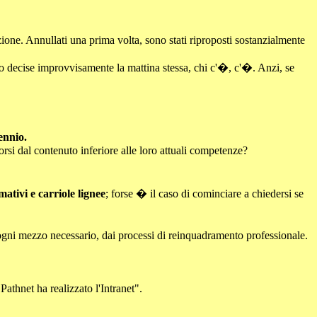
azione. Annullati una prima volta, sono stati riproposti sostanzialmente
to decise improvvisamente la mattina stessa, chi c'�, c'�. Anzi, se
ennio.
orsi dal contenuto inferiore alle loro attuali competenze?
ativi e carriole lignee
; forse � il caso di cominciare a chiedersi se
 ogni mezzo necessario, dai processi di reinquadramento professionale.
athnet ha realizzato l'Intranet".