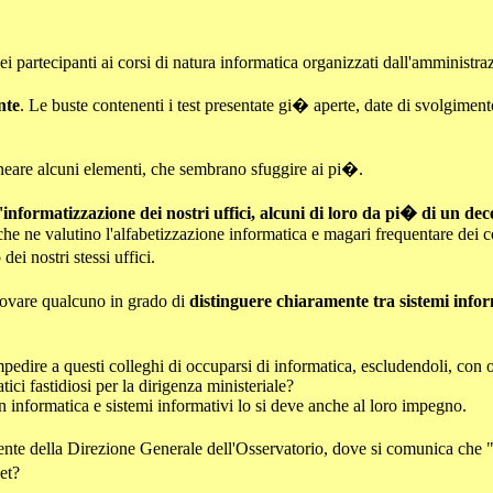
 dei partecipanti ai corsi di natura informatica organizzati dall'amministr
nte
. Le buste contenenti i test presentate gi� aperte, date di svolgimen
eare alcuni elementi, che sembrano sfuggire ai pi�.
'informatizzazione dei nostri uffici, alcuni di loro da pi� di un dec
che ne valutino l'alfabetizzazione informatica e magari frequentare dei c
ei nostri stessi uffici.
 trovare qualcuno in grado di
distinguere chiaramente tra sistemi inform
mpedire a questi colleghi di occuparsi di informatica, escludendoli, con
ici fastidiosi per la dirigenza ministeriale?
n informatica e sistemi informativi lo si deve anche al loro impegno.
nte della Direzione Generale dell'Osservatorio, dove si comunica che "P
et?