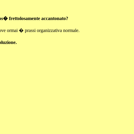
 cos� frettolosamente accantonato?
, dove ormai � prassi organizzativa normale.
oluzione.