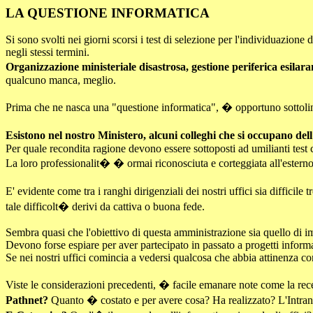
LA QUESTIONE INFORMATICA
Si sono svolti nei giorni scorsi i test di selezione per l'individuazione
negli stessi termini.
Organizzazione ministeriale disastrosa, gestione periferica esilara
qualcuno manca, meglio.
Prima che ne nasca una "questione informatica", � opportuno sottolin
Esistono nel nostro Ministero, alcuni colleghi che si occupano dell
Per quale recondita ragione devono essere sottoposti ad umilianti test 
La loro professionalit� � ormai riconosciuta e corteggiata all'esterno d
E' evidente come tra i ranghi dirigenziali dei nostri uffici sia difficile
tale difficolt� derivi da cattiva o buona fede.
Sembra quasi che l'obiettivo di questa amministrazione sia quello di i
Devono forse espiare per aver partecipato in passato a progetti informat
Se nei nostri uffici comincia a vedersi qualcosa che abbia attinenza co
Viste le considerazioni precedenti, � facile emanare note come la rece
Pathnet?
Quanto � costato e per avere cosa? Ha realizzato? L'Intran