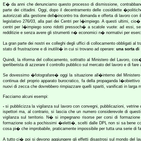
E� da anni che denunciamo questo processo di dismissione, contrabbandato
parte dei cittadini. Oggi, dopo il decentramento delle cosiddette �politi
autorizzati alla gestione dell�incontro tra domanda e offerta di lavoro con il
legislativo 276/03, alla pari dei Centri per l�impiego. A questi ultimi, c
centri per l�impiego sono ridotti pressoch� a scatole vuote: ad essi, se
redditizie e senza avere gli strumenti n� economici n� normativi per eserc
La gran parte dei nostri ex colleghi degli uffici di collocamento obbligati al
stato di frustrazione e di inutilit� in cui si trovano ad operare:
una sorta di
Quindi, la riforma del collocamento, sottratto al Ministero del Lavoro, cos
iperliberista di azzerare il controllo pubblico sul mercato del lavoro e di fa
Se dovessimo �fotografare� oggi la situazione all�interno del Ministero d
continua del proprio apparato burocratico, fa della propaganda l�obiettivo 
nuovi di zecca che dovrebbero rimpiazzare quelli spariti, vanificati in larga 
Facciamo alcuni esempi:
-
si pubblicizza la vigilanza sul lavoro con convegni, pubblicazioni, vetrine
ispettori ma, al contrario, si lascia che un numero considerevole di ques
vigilanza sul territorio. N� si impegnano risorse per corsi di formazion
formazione solo a pochissimi �eletti�, scelti dalle DPL non si sa bene come,
cosa pi� che improbabile, praticamente impossibile per tutta una serie di fat
A tutto ci� poi si devono aggiungere gli effetti disastrosi sul mondo del la