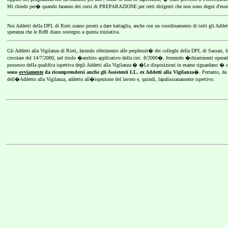
Mi chiedo per� quando faranno dei corsi di PREPARAZIONE per certi dirigenti che non sono degni d'essere
Noi Addetti della DPL di Rieti siamo pronti a dare battaglia, anche con un coordinamento di tutti gli Adde
speranza che le
RdB
diano
sostegno a questa iniziativa.
Gli Addetti alla Vigilanza di Rieti, facendo riferimento alle perplessit� dei colleghi della DPL
di
Sassari, f
circolare del 14/7/2000, nel titolo �ambito applicativo della circ. 8/2000�, fornendo �chiarimenti operativi
possesso della qualifica ispettiva degli Addetti alla Vigilanza:� �Le disposizioni in esame riguardano � co
sono
ovviamente
da ricomprendersi anche gli Assistenti
I.L.
ex Addetti alla Vigilanza
�.
Pertanto, da
dell�
Addetto alla Vigilanza, addetto all�ispezione del lavoro e, quindi, lapalissianamente ispettivo.