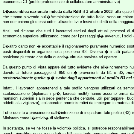
economica C1 (profilo professionale di collaboratore amministrativo).
L�assemblea nazionale indetta dalla RdB il 3 ottobre 2003
, alla quale 
che stanno piovendo sull�Amministrazione da tutta Italia, sono un chiaro 
non compaiano gli stessi criteri ultraselettivi e lesivi dei diritti della maggio
Anzi, noi diciamo che tutti i lavoratori esclusi dagli attuali processi di
economica superiore utilizzando, come per i passaggi gi� avvenuti, i soldi
D�altro canto non � accettabile il ragionamento puramente numerico soste
posti disponibili in organico nella posizione B3. Diverso � infatti parla
posizione piuttosto che della quantit� virtuale prevista ad operare.
Da questo punto di vista appare del tutto evidente che all�incremento nu
dovuto al futuro passaggio di 950 unit� provenienti da B1 e B2
, non
sostanzialmente quelle gi� svolte dagli appartenenti al profilo B3 ne
Infatti, i lavoratori appartenenti a tale profilo vengono utilizzati da s
scolarizzazione (diplomati i pi�, laureati molti!) hanno assunto ormai d
mansioni superiori sia in sede periferica che centrale, utili per tappare i buch
addetti alla vigilanza), collaboratori amministrativi da impiegare in materia d
Tutto questo a prescindere dall�intenzione di inquadrare tale profilo (B3) in 
Ministero come l�attivit� di vigilanza.
In sostanza, se ve ne fosse la volont� politica, si potrebbe responsabilmen
questa riqualificazione, inquadrati in B3 assistente amministrativo, nei prof