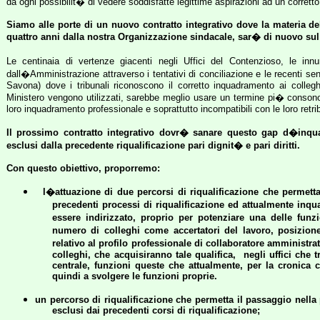
da ogni possibilit� di vedere soddisfatte legittime aspirazioni ad un corrett
Siamo alle porte di un nuovo contratto integrativo dove la materia dell
quattro anni dalla nostra Organizzazione sindacale, sar� di nuovo sul
Le centinaia di vertenze giacenti negli Uffici del Contenzioso, le inn
dall�Amministrazione attraverso i tentativi di conciliazione e le recenti sen
Savona) dove i tribunali riconoscono il corretto inquadramento ai collegh
Ministero vengono utilizzati, sarebbe meglio usare un termine pi� consono �
loro inquadramento professionale e soprattutto incompatibili con le loro retri
Il prossimo contratto integrativo dovr� sanare questo gap d�inquadr
esclusi dalla precedente riqualificazione pari dignit� e pari diritti.
Con questo obiettivo, proporremo:
l�attuazione di due percorsi di riqualificazione che perme
precedenti processi di riqualificazione ed attualmente in
essere indirizzato, proprio per potenziare una delle funz
numero di colleghi come accertatori del lavoro, posizione
relativo al profilo professionale di collaboratore amminis
colleghi, che acquisiranno tale qualifica,
negli uffici che 
centrale, funzioni queste che attualmente, per la cronica 
quindi a svolgere le funzioni proprie.
un percorso di riqualificazione che permetta il passaggio nel
esclusi dai precedenti corsi di riqualificazione;