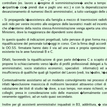
controllare (es. lavoro a �regime di somministrazione� anche a tempo i
�ripartito� cio� prendi due e paghi uno ecc.) e con la depenalizzazion
desanzionamento di numerosi illeciti amministrativi, a tutto vantaggio delle
-
Si propaganda l�assistenza alla famiglia a mezzo di trasmissioni radiofoni
asili nido per venire incontro alle esigenze delle lavoratrici madri ed incen
che all�interno della nostra stessa Amministrazione venga aperta una strutt
Ministero, dove la maggioranza dei dipendenti sono donne.
In questo quadro di indicazioni progettuali, tutte pervase di gran forma ma p
riqualificazione del personale tutt�oggi in corso. Con la firma degli accordi
le OO.SS. firmatarie hanno dato il via ad una vera e propria operazione c
esistente tra le aree funzionali B e C.
Difatti, favorendo la riqualificazione di gran parte dell�area C a scapit
propone lo schiacciamento verso l�alto di profili professionali delegati a f
amministrativi, socio statistico economici, specialisti
informatici) ed 
insufficienza di qualifiche quali gli Ispettori del Lavoro (vedi, tra l�altro,
Contestualmente assistiamo ad un modesto coinvolgimento nei processi di r
infatti l�esclusione massiccia di moltissimi lavoratori attraverso criteri d
valutazione dei titoli di studio l� dove, a suo tempo, non erano richiesti; 
colleghi; presa in considerazione solo delle mansioni �formalmente con
veramente oggettivo, ad un ruolo quasi secondario.
Inoltre per gli assistenti amministrativi inquadrati in B3, addirittura, � s