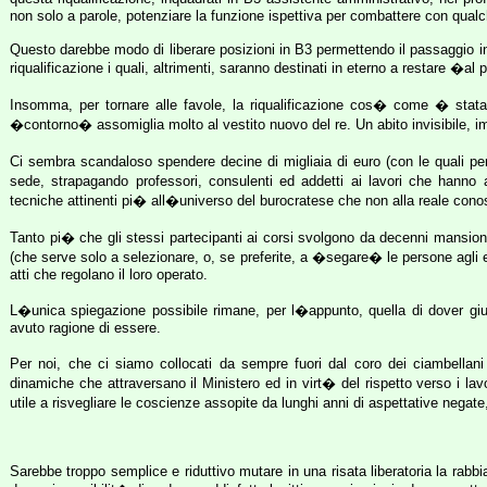
non solo a parole, potenziare la funzione ispettiva per combattere con qualche
Questo darebbe modo di liberare posizioni in B3 permettendo il passaggio in ta
riqualificazione i quali, altrimenti, saranno destinati in eterno a restare 
Insomma, per tornare alle favole, la riqualificazione cos� come � stata
�contorno� assomiglia molto al vestito nuovo del re. Un abito invisibile, im
Ci sembra scandaloso spendere decine di migliaia di euro (con le quali peral
sede, strapagando professori, consulenti ed addetti ai lavori che hanno 
tecniche attinenti pi� all�universo del burocratese che non alla reale con
Tanto pi� che gli stessi partecipanti ai corsi svolgono da decenni mansion
(che serve solo a selezionare, o, se preferite, a �segare� le persone agli 
atti che regolano il loro operato.
L�unica spiegazione possibile rimane, per l�appunto, quella di dover giusti
avuto ragione di essere.
Per noi, che ci siamo collocati da sempre fuori dal coro dei ciambellan
dinamiche che attraversano il Ministero ed in virt� del rispetto verso i
utile a risvegliare le coscienze assopite da lunghi anni di aspettative nega
Sarebbe troppo semplice e riduttivo mutare in una risata liberatoria la rabbia 