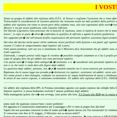
I VOS
Siamo un gruppo di addetti alla vigilanza della D.P.L. di Sassari e cogliamo l'occasione che ci viene offe
Tralasciando le considerazioni di carattere generale che riteniamo esatte sui mali prodotti dalla politica s
addetti alla vigilanza che citate in alcune parti della suddetta nota, alla luce soprattutto della novit� no
Ministri e sta per essere pubblicata sulla Gazzetta Ufficiale.
Nel Decreto Legislativo viene precisato che le funzioni di vigilanza, tanto in materia di lavoro che in mater
lavoro", in capo al quale � altres� confermata la qualifica di ufficiale o agente di polizia giudiziaria.
Noi sappiamo per� che nell'attuale profilo organizzativo del personale ispettivo sussistono figure profess
Dal testo del decreto anche questi ultimi sembrano essere parificati nelle funzioni e nei poteri agli ispettor
recante il Codice di comportamento degli Ispettori del Lavoro.
Fatte queste premesse, tutti noi ora ci attendiamo che il Ministero dica chiaramente che gli addetti sono c
livelli superiori.
D'altronde, i compiti previsti nella legge di riordino � possibile svolgerli solamente se si ha il profilo p
colpo di spugna dica che gli addetti non sono personale ispettivo.
Con questa novit� il tempo delle ambiguit� � terminato: o si � considerati tutti personale ispettivo (in f
non si sa che ruolo si vuole dare alla figura degli addetti.
La questione degli addetti, pertanto, non � pi� sanabile neanche con il corso-concorso per accertatore, fig
Ripetiamo che la nuova legge non prevede pi� distinzioni tra ispettori, accertatori od addetti: esiste solo
Noi siamo pronti a dare battaglia, crediamo sia necessaria un' ampia mobilitazione di massa e chiediamo
In attesa di una vostra risposta, vi salutiamo cordialmente. Gli addetti alla vigilanza della D.P.L.-SASSA
Gli addetti alla vigilanza della DPL di Potenza concordano appieno con quanto espresso dai colleghi della DP
funzioni ispettive, si possa finalmente risolvere l' annoso problema degli addettti.
Nella malaugurata ipotesi che ci� non avvenga, sono pronti alla lotta.
P.S.Grazie alla RDB per lo spazio m
meno male che qualcuno conosce bene i nostri problemi!
Per aggiunta la Commissione esaminatrice per il passaggio a B3 ci tiene in pugno fino alla fine!
Sapete che non possiamo conoscere la data di esame perch� questa ancora con l'ha comunicata? (ci crediam
Si conoscono solo fino al 31 maggio, il Ministero non sa ancora nulla!!!
Eppure nel programma che ha stabilito per noi , come se non lo sapessimo, � stato previsto il PROCE