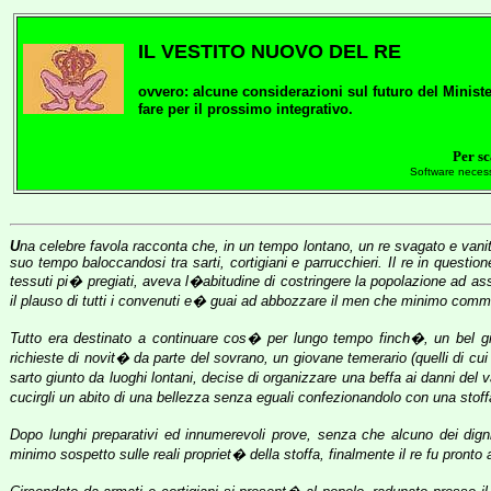
IL VESTITO NUOVO DEL RE
ovvero: alcune considerazioni sul futuro del Ministe
fare per il prossimo integrativo.
Per sc
Software neces
U
na celebre favola racconta che, in un tempo lontano, un re svagato e vanito
suo tempo baloccandosi tra sarti, cortigiani e parrucchieri. Il re in questi
tessuti pi� pregiati, aveva l�abitudine di costringere la popolazione ad ass
il plauso di tutti i convenuti e� guai ad abbozzare il men che minimo commen
Tutto era destinato a continuare cos� per lungo tempo finch�, un bel gio
richieste di novit� da parte del sovrano, un giovane temerario (quelli di c
sarto giunto da luoghi lontani, decise di organizzare una beffa ai danni del
cucirgli un abito di una bellezza senza eguali confezionandolo con una stoffa
Dopo lunghi preparativi ed innumerevoli prove, senza che alcuno dei dign
minimo sospetto sulle reali propriet� della stoffa, finalmente il re fu pronto 