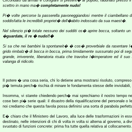
Circondato da armati e cortigiani si present� al popolo, radunato presso il 
scettro in mano ma�
completamente nudo!
Pi� volte percorse la passerella pavoneggiandosi mentre il ciambellano di
soddisfatta le incredibili propriet� dell�abito indossato da sua maest�.
Nel silenzio pi� totale nessuno dei sudditi os� aprire bocca, soltanto un 
�
guardate, il re � nudo!!�
Si sa che nei bambini la spontaneit� � cos� proverbiale da rasentare l�i
grido rimbalz� di bocca in bocca, prima timidamente sussurrato poi di segui
grande, irriverente, liberatoria risata che travolse l�imperatore ed il suo 
valanga di ridicolo.
Il potere � una cosa seria, chi lo detiene ama mostrarsi risoluto, compres
pi� temuta perch� rischia di minare le fondamenta stesse delle inviolabili, 
Insomma, vi starete chiedendo perch� mai sprechiamo il nostro tempo nel 
cose ben pi� serie quali: il disastro della riqualificazione del personale
noi crediamo che questa favola possa definirsi una sorta di parabola perfe
E� chiaro che il Ministero del Lavoro, alla luce delle trasformazioni in e
destinato, nelle intenzioni di chi di volta in volta si alterna al governo, 
svuotato di funzioni concrete: prima fra tutte quella relativa al collocamento.