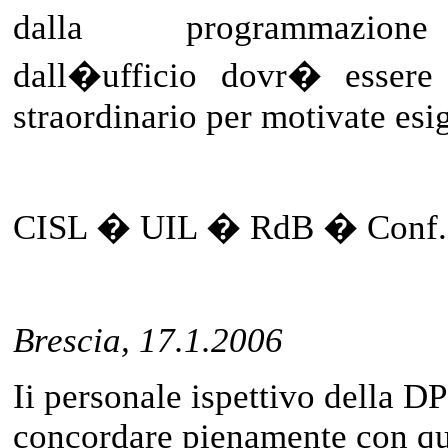
dalla programmazione
dall�ufficio dovr� essere 
straordinario per motivate esi
F.to p.
CISL � UIL � RdB � Conf.S
Brescia, 17.1.2006
Ii personale ispettivo della DP
concordare pienamente con qu