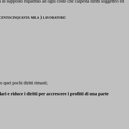
 di supposto risparmio ad ogni costo che calpesta diritti soggettivi ed
centocinquanta mila ) lavoratori:
 quei pochi diritti rimasti;
ri e riduce i diritti per accrescere i profitti di una parte