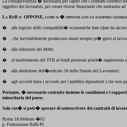
La consapevolezza � necessaria per capire che i contratti collettivi naz
oggettivi dei lavoratori, per creare risorse finanziarie che andranno ad ac
La RdB si
OPPONE, come si � opposta con lo sciopero generale 
�
alle logiche delle compatibilit� economiche date (date da alcuni a
�
che inevitabilmente producono danni sempre pi� gravi ai lavora
�
alla riduzione dei diritti;
�
al trasferimento del TFR ai fondi pensione poich� rappresenta un 
�
alla abolizione dell�articolo 18 dello Statuto dei Lavoratori;
�
agli accordi farsa ( accordo per i pubblici dipendenti ) che non pa
Pertanto, � necessario costruire insieme le condizioni e i rapporti d
minoritaria del paese.
Solo cos� si potr� sperare di sottoscrivere dei contratti di lavor
Roma 18 febbraio �02
p. Federazione RdB-PI