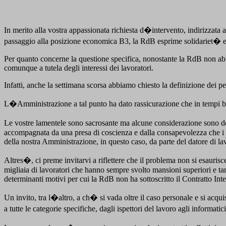
In merito alla vostra appassionata richiesta d�intervento, indirizzata a
passaggio alla posizione economica B3, la RdB esprime solidariet� e n
Per quanto concerne la questione specifica, nonostante la RdB non abbia
comunque a tutela degli interessi dei lavoratori.
Infatti, anche la settimana scorsa abbiamo chiesto la definizione dei per
L�Amministrazione a tal punto ha dato rassicurazione che in tempi b
Le vostre lamentele sono sacrosante ma alcune considerazione sono dov
accompagnata da una presa di coscienza e dalla consapevolezza che i probl
della nostra Amministrazione, in questo caso, da parte del datore di la
Altres�, ci preme invitarvi a riflettere che il problema non si esauris
migliaia di lavoratori che hanno sempre svolto mansioni superiori e tanti
determinanti motivi per cui la RdB non ha sottoscritto il Contratto Inte
Un invito, tra l�altro, a ch� si vada oltre il caso personale e si acq
a tutte le categorie specifiche, dagli ispettori del lavoro agli informat