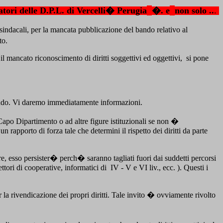
atori delle D.P.L. di Vercelli� Perugia
�. e
non solo ..
.
 sindacali, per la mancata pubblicazione del bando relativo al
to.
l mancato riconoscimento di diritti soggettivi ed oggettivi,
si pone
bando. Vi daremo immediatamente informazioni.
Capo Dipartimento o ad altre figure istituzionali se non �
 rapporto di forza tale che determini il rispetto dei diritti da parte
re, esso persister� perch� saranno tagliati fuori dai suddetti percorsi
ttori di cooperative, informatici di
IV - V e VI liv., ecc. ). Questi i
la rivendicazione dei propri diritti. Tale invito � ovviamente rivolto