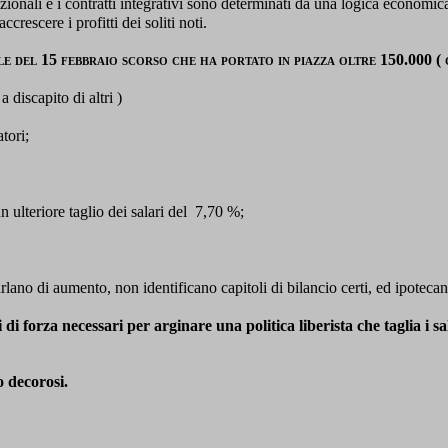
ionali e i contratti integrativi sono determinati da una logica economica
crescere i profitti dei soliti noti.
del 15 febbraio scorso che ha portato in piazza oltre 150.000 ( 
 discapito di altri )
tori;
ulteriore taglio dei salari del
7,70 %;
rlano di aumento, non identificano capitoli di bilancio certi, ed ipotecano
i forza necessari per arginare una politica liberista che taglia i sala
o decorosi.