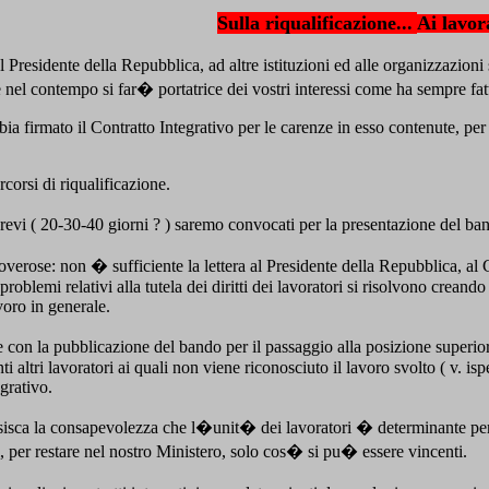
Sulla riqualificazione...
Ai lavor
l Presidente della Repubblica, ad altre istituzioni ed alle organizzazioni
el contempo si far� portatrice dei vostri interessi come ha sempre fat
 firmato il Contratto Integrativo per le carenze in esso contenute, per i
corsi di riqualificazione.
revi ( 20-30-40 giorni ? ) saremo convocati per la presentazione del 
erose: non � sufficiente la lettera al Presidente della Repubblica, al 
emi relativi alla tutela dei diritti dei lavoratori si risolvono creando un
voro in generale.
ce con la pubblicazione del bando per il passaggio alla posizione superio
 altri lavoratori ai quali non viene riconosciuto il lavoro svolto ( v. ispe
grativo.
uisisca la consapevolezza che l�unit� dei lavoratori � determinante per 
ici, per restare nel nostro Ministero, solo cos� si pu� essere vincenti.