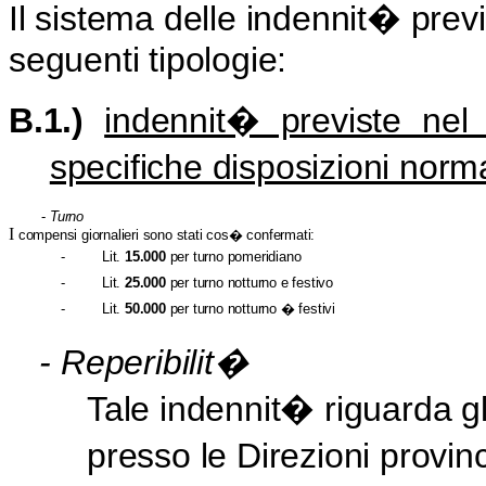
Il sistema delle indennit� prev
seguenti tipologie:
B.1.)
indennit� previste nel 
specifiche disposizioni norm
-
Turno
I
compensi giornalieri sono stati cos� confermati:
-
Lit.
15.000
per turno pomeridiano
-
Lit.
25.000
per turno notturno e festivo
-
Lit.
50.000
per turno notturno � festivi
-
Reperibilit�
Tale indennit� riguarda gli
presso le Direzioni provinc