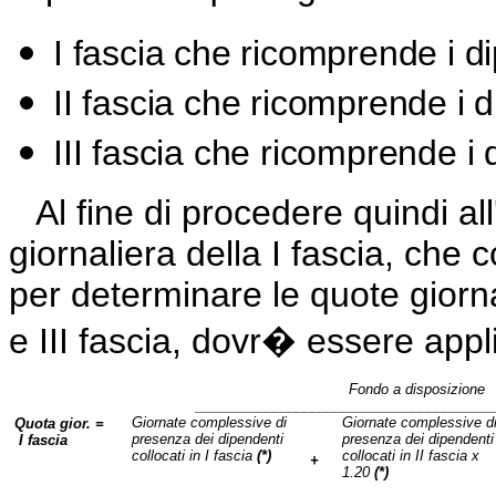
I fascia che ricomprende i di
II fascia che ricomprende i d
III fascia che ricomprende i 
Al fine di procedere quindi al
giornaliera della I fascia, che 
per determinare le quote giornal
e III fascia, dovr� essere appl
Fondo a disposizione
______________________________________
Giornate complessive di
Giornate complessive d
Quota gior. =
presenza dei dipendenti
presenza dei dipendenti
I fascia
collocati in I fascia
(*)
collocati in II fascia x
+
1.20
(*)