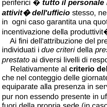
periferici �
tutto il
personale
attivit� dell'ufficio
stesso, ne
in
ogni caso garantita una quo
incentivazione della produttivit
Ai fini dell'attribuzione del p
individuati i
due criteri
della
pre
prestato
ai diversi livelli di res
Relativamente al
criterio de
che nel conteggio delle giorna
equiparate alla presenza in servi
pur non essendo presente in uffi
fuori della propria sede (in cas