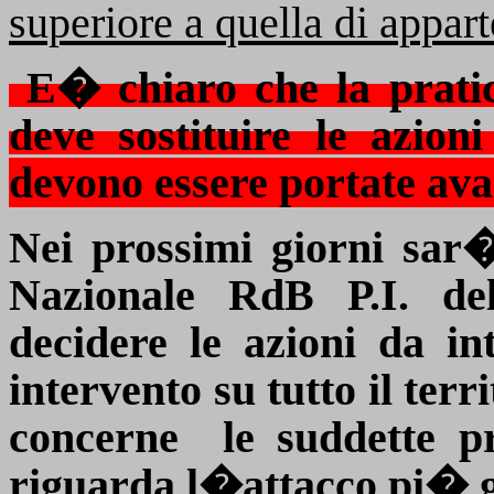
superiore a quella di appar
E� chiaro che la prati
deve sostituire le azioni
devono essere portate avan
Nei prossimi giorni sar
Nazionale RdB P.I. de
decidere le azioni da i
intervento su tutto il ter
concerne
le suddette p
riguarda l�attacco pi� gen