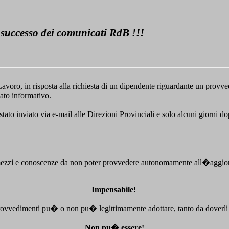
 successo dei comunicati RdB !!!
voro, in risposta alla richiesta di un dipendente riguardante un provvedi
cato informativo.
tato inviato via e-mail alle Direzioni Provinciali e solo alcuni giorni d
zzi e conoscenze da non poter provvedere autonomamente all�aggiornamen
Impensabile!
provvedimenti pu� o non pu� legittimamente adottare, tanto da doverli
Non pu� essere!