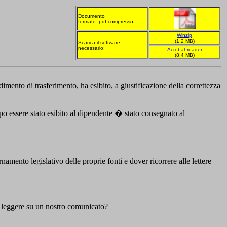
Documento
formato .pdf compresso
Winzip
(1,2 MB)
Scarica il software
necessario:
Acrobat reader
(8,4 MB)
mento di trasferimento, ha esibito, a giustificazione della correttezza
opo essere stato esibito al dipendente � stato consegnato al
to legislativo delle proprie fonti e dover ricorrere alle lettere
 leggere su un nostro comunicato?