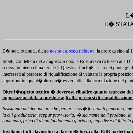
L
E� STAT
E� stata ottenuta, dietro
nostra espressa richiesta
, la proroga sino al
Infatti, con lettera del 27 agosto scorso la RdB aveva richiesto alla D
scorso, in pieno clima feriale ). Questo affinch� l'esito dei punteggi di
interessati al percorso di riqualificazione di valutare la propria posi
approfondire quant�altro pu� essere utile alla formulazione del punte
Oltre l�aspetto tecnico � doveroso ribadire quanto espresso dalla 
impostazione data a questo e agli altri percorsi di riqualificazione
Insistiamo nel denunciare che percorsi cos� formulati generano, inevit
la cui graduatoria, seppur provvisoria, � sicuramente il prodotto, la c
contenuto, privo di alcun fondamento giuridico, impedisce di fatto la
Invitiamo tutti i lavoratori a dare pi� forza alla
RdB partecipand