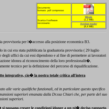
Documento
formato .pdf compresso
Winzip
(1,2 MB)
Scarica il software
necessario:
Acrobat reader
(8,4 MB)
toria provvisoria per l�accesso alla posizione economica B3.
 in cui era stata pubblicata la graduatoria provvisoria ( 29 luglio
 degli uffici da cui essi dipendono e al fine di permettere ai lavoratori
ntazione idonea al riconoscimento della loro professionalit�,
ente tecnico per la definizione del percorso di riqualificazione.
integrativo, cio� la nostra totale critica all'intera
o alle varie qualifiche funzionali, ed in particolare questo specifico
le mansioni superiori emanata dalla Dr.ssa Chiari che, per parte del suo
sioni superiori.
 si possano creare le condizioni idonee a un pi� deciso rapporto