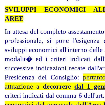
SVILUPPI ECONOMICI AL
AREE
In attesa del completo assestament
professionale, si pone l'esigenza 
sviluppi economici all'interno delle 
modalit� ed i criteri indicati dal
successive indicazioni recate dall'a
Presidenza del Consiglio:
pertant
attuazione a
decorrere
dal 1 gen
criteri indicati dal comma 6 dell'art
economici del personale dell'Area 