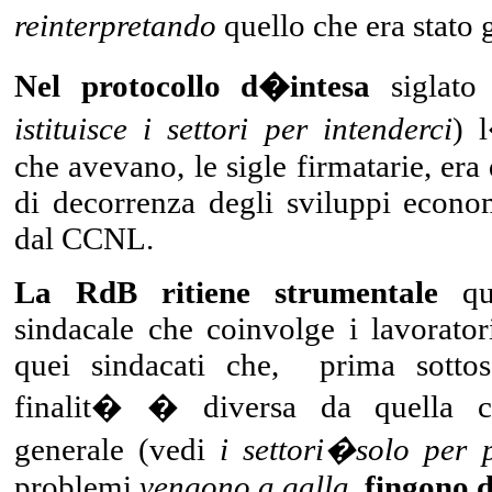
reinterpretando
quello che era stato 
Nel protocollo d�intesa
siglato 
istituisce i settori per intenderci
) 
che avevano, le sigle firmatarie, era q
di decorrenza degli sviluppi econo
dal CCNL.
La RdB ritiene strumentale
qua
sindacale che coinvolge i lavoratori
quei sindacati che, prima sottos
finalit� � diversa da quella co
generale (vedi
i settori�solo per 
problemi
vengono a galla
,
fingono d