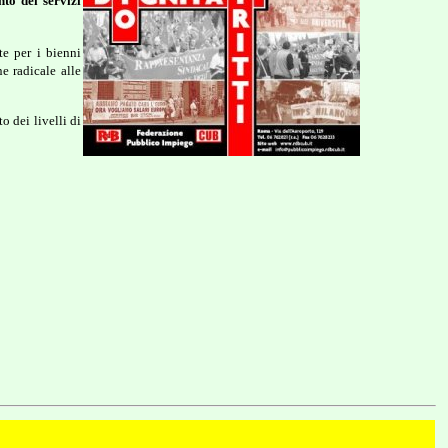
to dei servizi
ate per i bienni
e radicale alle
o dei livelli di