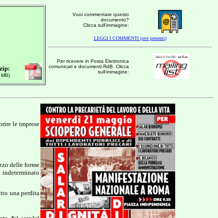
Vuoi commentare questo
documento?
Clicca sull'immagine:
LEGGI I COMMENTI (ove presenti)
Per ricevere in Posta Elettronica
comunicati e documenti RdB. Clicca
zip:
sull'immagine:
 MB)
rire le imprese
zzo delle forme
o indeterminato
tto una perdita