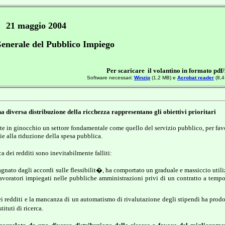
21 maggio 2004
enerale del Pubblico Impiego
Per scaricare il volantino in formato pdf/
Software necessari:
Winzip
(1,2 MB) e
Acrobat reader
(8,4
a diversa distribuzione della ricchezza rappresentano gli obiettivi prioritari
te in ginocchio un settore fondamentale come quello del servizio pubblico, per favo
ie alla riduzione della spesa pubblica.
a dei redditi sono inevitabilmente falliti:
gnato dagli accordi sulle flessibilit�, ha comportato un graduale e massiccio utili
 lavoratori impiegati nelle pubbliche amministrazioni privi di un contratto a temp
i redditi e la mancanza di un automatismo di rivalutazione degli stipendi ha prodo
ituti di ricerca
.