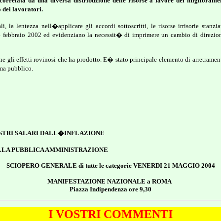
relata da una diversa distribuzione delle risorse a favore del miglioramen
 dei lavoratori.
i, la lentezza nell�applicare gli accordi sottoscritti, le risorse irrisorie stanzi
4 febbraio 2002 ed evidenziano la necessit� di imprimere un cambio di direzion
e gli effetti rovinosi che ha prodotto. E� stato principale elemento di arretrament
ema pubblico.
OSTRI SALARI DALL�INFLAZIONE
LLA PUBBLICA AMMINISTRAZIONE
SCIOPERO GENERALE
di tutte le categorie VENERDI 21 MAGGIO 2004
MANIFESTAZIONE NAZIONALE a ROMA
Piaz
z
a
In
d
i
p
e
n
d
e
n
z
a
o
r
e
9
,
3
0
I VOSTRI COMMENTI