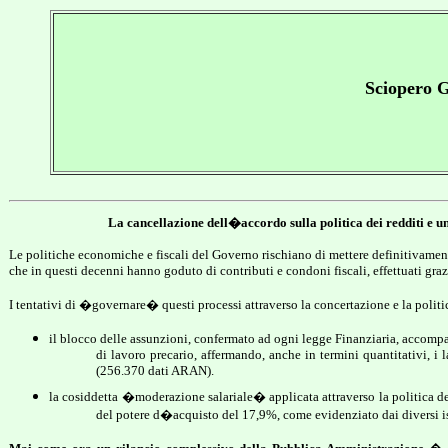
Sciopero G
La cancellazione dell�accordo sulla politica dei redditi e un
Le politiche economiche e fiscali del Governo rischiano di mettere definitivamen
che in questi decenni hanno goduto di contributi e condoni fiscali, effettuati graz
I tentativi di �governare� questi processi attraverso la concertazione e la politic
il blocco delle assunzioni, confermato ad ogni legge Finanziaria, accompa
di lavoro precario, affermando, anche in termini quantitativi, i
(256.370
dati ARAN
).
la cosiddetta �moderazione salariale� applicata attraverso la politica de
del potere d�acquisto del 17,9%, come evidenziato dai diversi ist