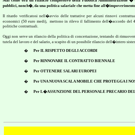
Mai come ora un rilancio complessivo della Pubblica Amministrazione � cor
pubblici, nonch�, da una politica salariale che metta fine all�impoverimento
Il ritardo verificatosi nell�avvio delle trattative per alcuni rinnovi contrattual
economici (50 euro medi),
mettono in rilevo il fallimento dell�accordo del 
politiche contrattuali.
Oggi non serve un rilancio della politica di concertazione, tentando di rimuovern
tutela del lavoro e del salario, a scapito di un possibile rilancio dell�intero sist
�
Per IL RISPETTO DEGLI ACCORDI
�
Per RINNOVARE IL CONTRATTO BIENNALE
�
Per OTTENERE SALARI EUROPEI
�
Per UNA NUOVA SCALA MOBILE CHE PROTEGGA I N
�
Per L�ASSUNZIONE DEL PERSONALE PRECARIO DE