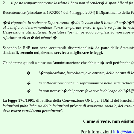
2.
il posto temporaneamente lasciato libero non si render� disponibile ai fin
Recentemente (circolare n. 192/2004 del 4 maggio 2004) il Dipartimento della F
�Al riguardo, lo scrivente Dipartimento � dell'avviso che il limite di et� (�figli
al beneficio, determinandone l'arco temporale entro il quale va fatta la rich
L'espressione utilizzata dal legislatore "per un periodo complessivo non superi
riferimento all'et� dei minori.�
Secondo le RdB non sono accettabili discrezionalit� da parte delle Amministr
sindacali, secondo noi, devono servire a migliorare le leggi.
Chiederemo quindi a ciascuna Amministrazione che abbia pi� sedi periferiche (
�
l�applicazione, immediata, ove carente, della norma di leg
�
la collocazione
anche in soprannumero nella sede richiest
�
la non necessit� del parere favorevole del capo dell�Uff
La
legge 176/1991
, di ratifica della Convenzione ONU per i Diritti del Fanciu
istituzioni pubbliche sia delle istituzioni private di assistenza sociale, dei trib
deve essere considerato preminente
".
Come si vede, non esisto
Per informazioni
info@stato