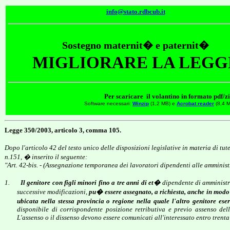
info@stato.rdbcub.it
Sostegno maternit� e paternit�
MIGLIORARE LA
LEGG
Per scaricare il volantino in formato pdf/zi
Software necessari:
Winzip
(1,2 MB) e
Acrobat reader
(8,4 
Legge 350/2003, articolo 3, comma 105.
Dopo l'articolo 42 del testo unico delle disposizioni legislative in materia di tu
n.151, � inserito il seguente:
"Art. 42-bis. - (Assegnazione temporanea dei lavoratori dipendenti alle amminis
1.
Il genitore con figli minori fino a tre anni di et�
dipendente di amministra
successive modificazioni,
pu� essere assegnato, a richiesta, anche in modo 
ubicata nella stessa provincia o regione nella quale l'altro genitore eser
disponibile di corrispondente posizione retributiva e previo assenso del
L'assenso o il dissenso devono essere comunicati all'interessato entro trent