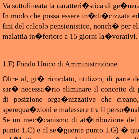
Va sottolineata la caratteri�stica di ge�nera
In modo che possa essere in�di�cizzata ed in
fini del calcolo pensionistico, nonch� per
malattia in�feriore a 15 giorni la�vorativi.
1.F) Fondo Unico di Amministrazione
Oltre al, gi� ricordato, utilizzo, di parte
sar� necessa�rio eliminare il concetto d
di posizione orga�nizzative che crean
sperequa�zioni e malessere tra il perso�na
Se un mec�canismo di at�tribuzione del FU
punto 1.C) e al se�guente punto 1.G) � qu