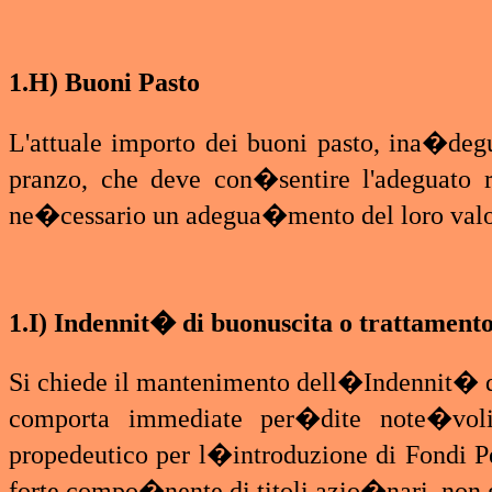
1.H) Buoni Pasto
L'attuale importo dei buoni pasto, ina�degua
pranzo, che deve con�sentire l'adeguato 
ne�cessario un adegua�mento del loro valore
1.I) Indennit� di buonuscita o trattament
Si chiede il mantenimento dell�Indennit� 
comporta immediate per�dite note�voli
propedeutico per l�introduzione di Fondi 
forte compo�nente di titoli azio�nari, non 