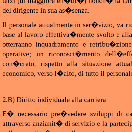
terzi (di maggiore en�tit�) nonch� la Dire
del dirigente in sua as�senza.
Il personale attualmente in ser�vizio, va
base al lavoro effettiva�mente svolto e alla
otterranno inquadramento e retribu�zione
operative; un riconosci�mento dell�effe
con�creto, rispetto alla situazione att
economico, verso l�alto, di tutto il personal
2.B) Diritto individuale alla carriera
E� necessario pre�vedere sviluppi di c
attraverso anzianit� di servizio e la partecipa