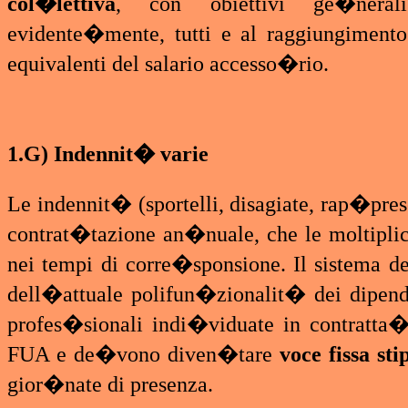
col�lettiva
, con obiettivi ge�neral
evidente�mente, tutti e al raggiungiment
equivalenti del salario accesso�rio.
1.G) Indennit� varie
Le indennit� (sportelli, disagiate, rap�prese
contrat�tazione an�nuale, che le moltipli
nei tempi di corre�sponsione. Il sistema 
dell�attuale polifun�zionalit� dei dipende
profes�sionali indi�viduate in contratta�
FUA e de�vono diven�tare
voce fissa sti
gior�nate di presenza.