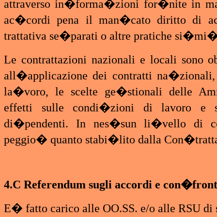
attraverso in�forma�zioni for�nite in man
ac�cordi pena il man�cato diritto di acc
trattativa se�parati o altre pratiche si�mi�
Le contrattazioni nazionali e locali sono 
all�applicazione dei contratti na�zionali
la�voro, le scelte ge�stionali delle 
effetti sulle condi�zioni di lavoro 
di�pendenti. In nes�sun li�vello di c
peggio� quanto stabi�lito dalla Con�tratt
4.C Referendum sugli accordi e con�fronti
E� fatto carico alle OO.SS. e/o alle RSU di