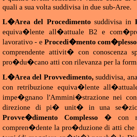
quali a sua volta suddivisa in due sub-Aree.
L�Area del Procedimento
suddivisa in
equiva�lente all�attuale B2 e com�pre
lavorativo - e
Procedi�mento com�plesso
comprendente attivit� con conoscenza s
pro�du�cano atti con rilevanza per la for
L�Area del Provvedimento,
suddivisa, an
con retribuzione equiva�lente all�attua
impe�gnano l'Ammini�strazione nei con
direzione di pi� unit� in una se�zio
Provve�dimento Complesso
� con re�
compren�dente la pro�duzione di atti che