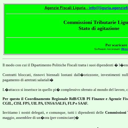
Agenzie Fiscali Liguria -
info@liguria.agenziefi
Commissioni Tributarie Ligu
Stato di agitazione
Per scaricare 
Software necessari:
Winz
Il modo con cui il Dipartimento Politiche Fiscali tratta i suoi dipendenti � l�e
Contratti bloccati, rinnovi biennali lontani dall�orizzonte, investimenti nul
pagamento di arretrati salariali�
L�attacco si inserisce in quello pi� complessivo sferrato al mondo del lavoro, c
Per questo il Coordinamento Regionale RdB/CUB PI Finanze e Agenzie Fisca
CGIL, CISL FPS, UIL PA, UNSA/SALFi, FLP e SAAF.
Invitiamo i nostri delegati, e comunque, tutti i dipendenti delle
Commissioni T
maggio, assemblee di un�ora (per cominciare)�