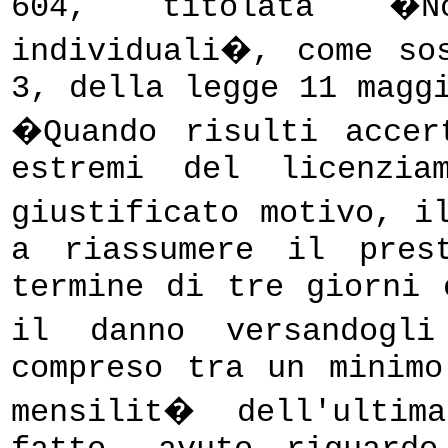
604, titolata �No
individuali�, come so
3, della legge 11 magg
�Quando risulti accer
estremi del licenzia
giustificato motivo, i
a riassumere il pres
termine di tre giorni 
il danno versandogli
compreso tra un minim
mensilit� dell'ultim