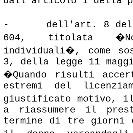
dall'articolo 1 della 
-
dell'art. 8 del
604, titolata �No
individuali�, come so
3, della legge 11 magg
�Quando risulti accer
estremi del licenzia
giustificato motivo, i
a riassumere il pres
termine di tre giorni 