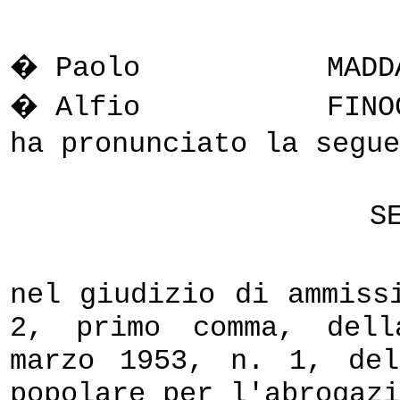
� Paolo
MADD
� Alfio
FINO
ha pronunciato la segue
S
nel giudizio di ammiss
2, primo comma, dell
marzo 1953, n. 1, de
popolare per l'abrogazi