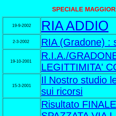
SPECIALE MAGGIORA
RIA ADDIO
19-9-2002
RIA (Gradone) 
2
-3-2002
R.I.A./GRADON
19-10-2001
LEGITTIMITA' 
Il Nostro studio l
15-3-2001
sui ricorsi
Risultato FINAL
SPAZZATA VIA L