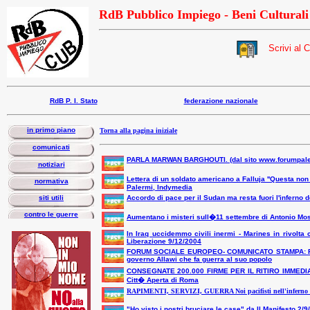
RdB Pubblico Impiego - Beni Culturali
Scrivi al
RdB P. I. Stato
federazione nazionale
in primo piano
Torna alla pagina iniziale
comunicati
PARLA MARWAN BARGHOUTI. (dal sito www.forumpales
notiziari
Lettera di un soldato americano a Falluja ''Questa n
normativa
Palermi, Indymedia
siti utili
Accordo di pace per il Sudan ma resta fuori l'inferno d
contro le guerre
Aumentano i misteri sull�11 settembre di Antonio Mo
In Iraq uccidemmo civili inermi - Marines in rivolt
Liberazione 9/12/2004
FORUM SOCIALE EUROPEO- COMUNICATO STAMPA: Fermia
governo Allawi che fa guerra al suo popolo
C
ONSEGNATE 200.000 FIRME PER IL RITIRO IMMEDIA
Citt� Aperta di Roma
RAPIMENTI, SERVIZI, GUERRA Noi pacifisti nell'inferno d
"Ho visto i nostri bruciare le case" da Il Manifesto 2/