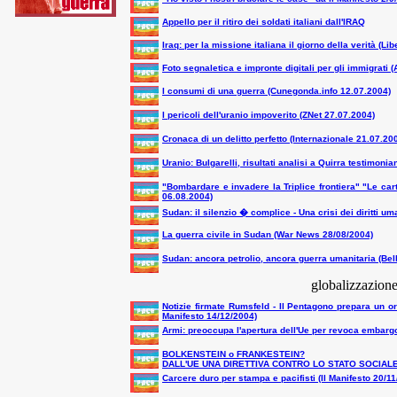
Appello per il ritiro dei soldati italiani dall'IRAQ
Iraq: per la missione italiana il giorno della verità (L
Foto segnaletica e impronte digitali per gli immigrati
I consumi di una guerra (Cunegonda.info 12.07.2004)
I pericoli dell'uranio impoverito (ZNet 27.07.2004)
Cronaca di un delitto perfetto (Internazionale 21.07.20
Uranio: Bulgarelli, risultati analisi a Quirra testimon
"Bombardare e invadere la Triplice frontiera" "Le car
06.08.2004)
Sudan: il silenzio � complice - Una crisi dei diritti u
La guerra civile in Sudan (War News 28/08/2004)
Sudan: ancora petrolio, ancora guerra umanitaria (Bell
globalizzazione
Notizie firmate Rumsfeld - Il Pentagono prepara un o
Manifesto 14/12/2004)
Armi: preoccupa l'apertura dell'Ue per revoca embargo
BOLKENSTEIN o FRANKESTEIN?
DALL'UE UNA DIRETTIVA CONTRO LO STATO SOCIALE 
Carcere duro per stampa e pacifisti
(Il Manifesto 20/11