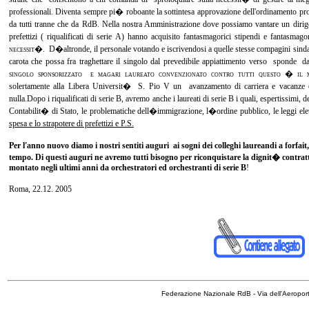
professionali. Diventa sempre pi� roboante la sottintesa approvazione dell'ordinamento pr
da tutti tranne che da RdB. Nella nostra Amministrazione dove possiamo vantare un dirige
prefettizi ( riqualificati di serie A) hanno acquisito fantasmagorici stipendi e fantas
necessit�.
D�altronde, il personale votando e iscrivendosi a quelle stesse compagini sindaca
carota che possa fra traghettare il singolo dal prevedibile appiattimento verso sponde da 
singolo sponsorizzato e magari laureato convenzionato contro tutti questo � il 
solertamente alla Libera Universit� S. Pio V un avanzamento di carriera e vacanze o
nulla.Dopo i riqualificati di serie B, avremo anche i laureati di serie B i quali, espertissimi,
Contabilit� di Stato, le problematiche dell�immigrazione, l�ordine pubblico, le leggi ele
spesa e lo strapotere di prefettizi e P.S.
Per l'anno nuovo diamo i nostri sentiti auguri ai sogni dei colleghi laureandi a forfait
tempo. Di questi auguri ne avremo tutti bisogno per riconquistare la dignit� contra
montato negli ultimi anni da orchestratori ed orchestranti di serie B
!
Rom
a, 22.12. 2005
Federazione Nazionale RdB - Via dell'Aeropo