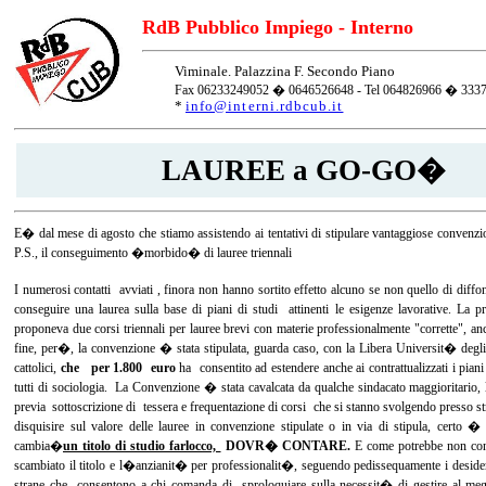
RdB Pubblico Impiego - Interno
Viminale. Palazzina F. Secondo Piano
Fax 06233249052 � 0646526648 - Tel 064826966 � 333
*
info@interni.rdbcub.it
LAUREE a GO-GO�
E� dal mese di agosto che stiamo assistendo ai tentativi di stipulare vantaggiose convenzioni
P.S., il conseguimento �morbido� di lauree triennali
I numerosi contatti avviati , finora non hanno sortito effetto alcuno se non quello di diff
conseguire una laurea sulla base di piani di studi attinenti le esigenze lavorative. La
proponeva due corsi triennali per lauree brevi con materie professionalmente "corrette", anch
fine, per�, la convenzione � stata stipulata, guarda caso, con la Libera Universit� degli
cattolici,
che per 1.800 euro
ha consentito ad estendere anche ai contrattualizzati i piani
tutti di sociologia. La Convenzione � stata cavalcata da qualche sindacato maggioritario
previa sottoscrizione di tessera e frequentazione di corsi che si stanno svolgendo presso s
disquisire sul valore delle lauree in convenzione stipulate o in via di stipula, certo �
cambia�
un titolo di studio farlocco,
DOVR� CONTARE.
E come potrebbe non cont
scambiato il titolo e l�anzianit� per professionalit�, seguendo pedissequamente i deside
strane che consentono a chi comanda di sproloquiare sulla necessit� di gestire al meglio i