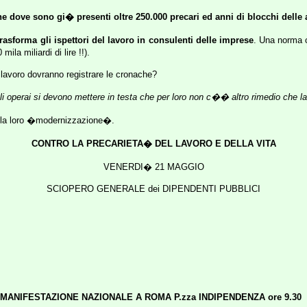
e dove sono gi� presenti oltre 250.000 precari ed anni di blocchi delle 
trasforma gli ispettori del lavoro in consulenti delle imprese
. Una norma c
la miliardi di lire !!).
ul lavoro dovranno registrare le cronache?
li operai si devono mettere in testa che per loro non c�� altro rimedio che l
alla loro �modernizzazione�.
CONTRO LA PRECARIETA� DEL LAVORO E DELLA VITA
VENERDI� 21 MAGGIO
SCIOPERO GENERALE dei DIPENDENTI PUBBLICI
MANIFESTAZIONE NAZIONALE A ROMA
P.zza INDIPENDENZA ore 9.30