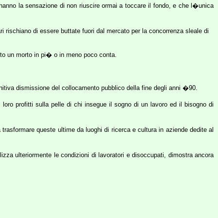
anno la sensazione di non riuscire ormai a toccare il fondo, e che l�unica
ri rischiano di essere buttate fuori dal mercato per la concorrenza sleale di
tanto un morto in pi� o in meno poco conta.
nitiva dismissione del collocamento pubblico della fine degli anni �90.
oro profitti sulla pelle di chi insegue il sogno di un lavoro ed il bisogno di
trasformare queste ultime da luoghi di ricerca e cultura in aziende dedite al
lizza ulteriormente le condizioni di lavoratori e disoccupati, dimostra ancora