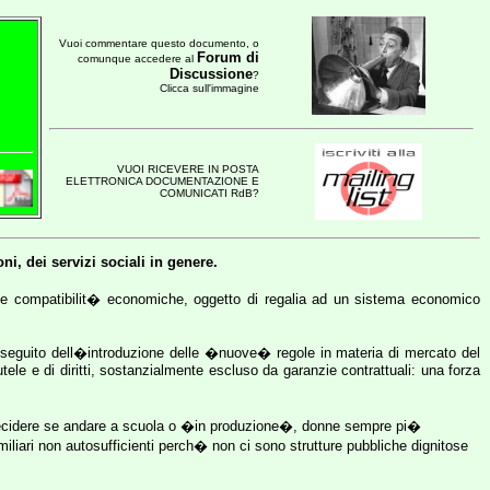
Vuoi commentare questo documento, o
Forum di
comunque accedere al
Discussione
?
Clicca sull'immagine
VUOI RICEVERE IN POSTA
ELETTRONICA DOCUMENTAZIONE E
COMUNICATI RdB?
i, dei servizi sociali in genere.
ia delle compatibilit� economiche, oggetto di regalia ad un sistema economico
 a seguito dell�introduzione delle �nuove� regole in materia di mercato del
tele e di diritti, sostanzialmente escluso da garanzie contrattuali: una forza
no decidere se andare a scuola o �in produzione�, donne sempre pi�
miliari non autosufficienti perch� non ci sono strutture pubbliche dignitose