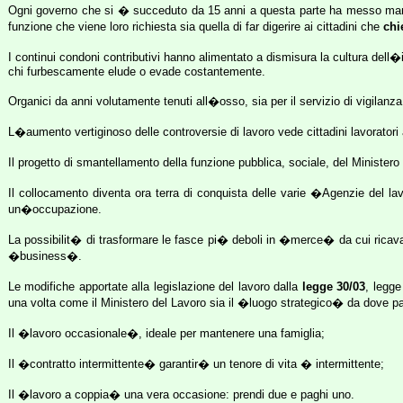
Ogni governo che si � succeduto da 15 anni a questa parte ha messo mano a
funzione che viene loro richiesta sia quella di far digerire ai cittadini che
chi
I continui condoni contributivi hanno alimentato a dismisura la cultura dell�i
chi furbescamente elude o evade costantemente.
Organici da anni volutamente tenuti all�osso, sia per il servizio di vigilanz
L�aumento vertiginoso delle controversie di lavoro vede cittadini lavorator
Il progetto di smantellamento della funzione pubblica, sociale, del Minister
Il collocamento diventa ora terra di conquista delle varie �Agenzie del lavor
un�occupazione.
La possibilit� di trasformare le fasce pi� deboli in �merce� da cui ricavare
�business�.
Le modifiche apportate alla legislazione del lavoro dalla
legge 30/03
, legge
una volta come il Ministero del Lavoro sia il �luogo strategico� da dove p
Il �lavoro occasionale�, ideale per mantenere una famiglia;
Il �contratto intermittente� garantir� un tenore di vita � intermittente;
Il �lavoro a coppia� una vera occasione: prendi due e paghi uno.