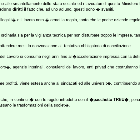
llo smantellamento dello stato sociale ed i lavoratori di questo Ministero h
edono diritti
il fatto che, ad uno ad uno, questi sono � svaniti.
llegalit� e il lavoro nero � ormai la regola, tanto che le poche aziende regola
a ordinaria sia per la vigilanza tecnica per non disturbare troppo le imprese, 
i attendere mesi la convocazione al
tentativo obbligatorio di conciliazione.
o del Lavoro si consuma negli anni fino all�accelerazione impressa con la defi
o�, agenzie interinali, consulenti del lavoro, enti privati che costruiranno i l
 profitti, viene estesa anche ai sindacati ed alle universit�, contribuendo a 
 che, in continuit� con le regole introdotte con il
�pacchetto TREU�
, pena
assano le trasformazioni della societ�.