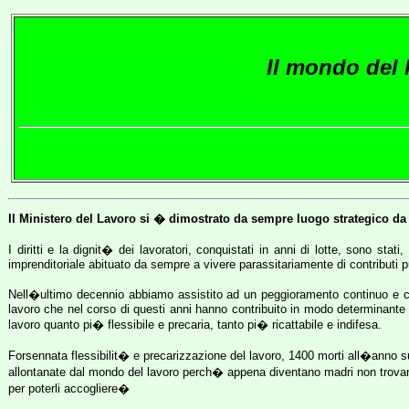
Il mondo del 
Il Ministero del Lavoro si � dimostrato da sempre luogo strategico da d
I diritti e la dignit� dei lavoratori, conquistati in anni di lotte, sono st
imprenditoriale abituato da sempre a vivere parassitariamente di contributi pu
Nell�ultimo decennio abbiamo assistito ad un peggioramento continuo e cost
lavoro che nel corso di questi anni hanno contribuito in modo determinante
lavoro quanto pi� flessibile e precaria, tanto pi� ricattabile e indifesa.
Forsennata flessibilit� e precarizzazione del lavoro, 1400 morti all�anno 
allontanate dal mondo del lavoro perch� appena diventano madri non trovano as
per poterli accogliere�