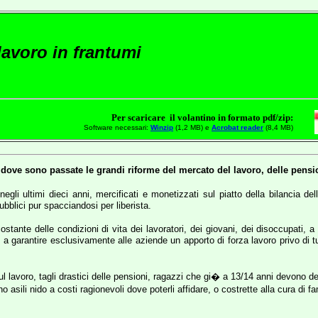
lavoro in frantumi
Per scaricare il volantino in formato pdf/zip:
Software necessari:
Winzip
(1,2 MB) e
Acrobat reader
(8,4 MB)
ove sono passate le grandi riforme del mercato del lavoro, delle pension
ati, negli ultimi dieci anni, mercificati e monetizzati sul piatto della bilanc
bblici pur spacciandosi per liberista.
ante delle condizioni di vita dei lavoratori, dei giovani, dei disoccupati,
a garantire esclusivamente alle aziende un apporto di forza lavoro privo di tu
sul lavoro, tagli drastici delle pensioni, ragazzi che gi� a 13/14 anni devo
ili nido a costi ragionevoli dove poterli affidare, o costrette alla cura di fa