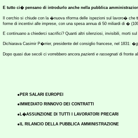
E tutto ci� pensano di introdurlo anche nella pubblica amministrazion
Il cerchio si chiude con la �nuova riforma delle ispezioni sul lavoro� che
forme di incentivi alle imprese, con una spesa annua di 50 miliardi di � (100 mi
E continuano a chiederci sacrifici? Quanti altri silenziosi, invisibili, morti s
Dichiarava Casimir P�rrier, presidente del consiglio francese, nel 1831: �
g
Dopo quasi due secoli ci vorrebbero ancora
pazienti e rassegnati
di fronte 
●PER
SALARI EUROPEI
●IMMEDIATO RINNOVO DEI CONTRATTI
●L�ASSUNZIONE DI TUTTI I LAVORATORI PRECARI
●IL RILANCIO DELLA PUBBLICA AMMINISTRAZIONE