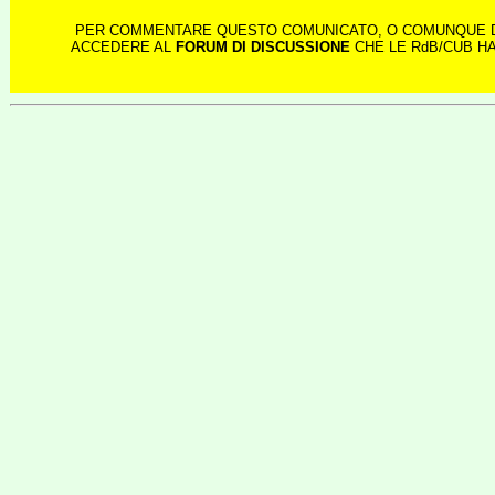
PER COMMENTARE QUESTO COMUNICATO, O COMUNQUE DI
ACCEDERE AL
FORUM DI DISCUSSIONE
CHE LE RdB/CUB HANNO