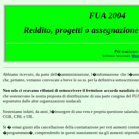
FUA 2004
Reddito, progetti o assegnazione
Per scaricare 
Software necessari:
Winz
Abbiamo ricevuto, da parte dell�amministrazione, l�informazione che l�amminis
che, pertanto, verranno convocate a breve le oo.ss. per la definitiva sottoscrizio
Non solo ci eravamo rifiutati di sottoscrivere il frettoloso accordo natalizio
de
che sostenevano la nostra proposta di distribuzione di una parte congrua del FUA 
soprattutto dalle altre organizzazioni sindacali.
Sosteniamo infatti, da anni, l�insorgere di una vera e propria questione salarial
CGIL, CISL e UIL.
Si � ormai giunti alla cancellazione della contrattazione per veri aumenti contratt
�programmata�, comprendendo in questi stanziamenti sia gli aumenti stipendia