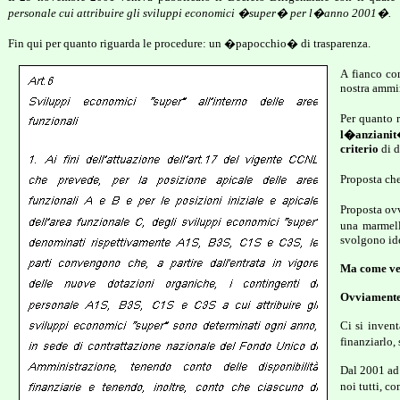
personale cui attribuire gli sviluppi economici �super� per l�anno 2001�.
Fin qui per quanto riguarda le procedure: un �papocchio� di trasparenza.
A fianco co
nostra ammi
Per quanto 
l�anzianit�
criterio
di d
Proposta che
Proposta ovv
una marmell
svolgono id
Ma come ven
Ovviamente n
Ci si inven
finanziarlo, 
Dal 2001 ad 
noi tutti, c