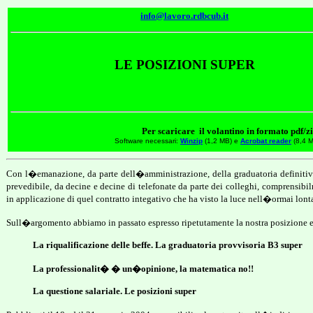
info@lavoro.rdbcub.it
LE POSIZIONI SUPER
Per scaricare il volantino in formato pdf/zi
Software necessari:
Winzip
(1,2 MB) e
Acrobat reader
(8,4 
Con l�emanazione, da parte dell�amministrazione, della graduatoria definitiv
prevedibile, da decine e decine di telefonate da parte dei colleghi, comprensibi
in applicazione di quel contratto integativo che ha visto la luce nell�ormai lon
Sull�argomento abbiamo in passato espresso ripetutamente la nostra posizione e 
La riqualificazione delle beffe. La graduatoria provvisoria B3 super
La professionalit� � un�opinione, la matematica no!!
La questione salariale. Le posizioni super