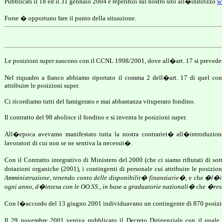
Pubblicati il 18 ed il 31 gennaio 2004 e reperibili sul nostro sito all�indirizzo
w
Forse � opportuno fare il punto della situazione.
Le posizioni super nascono con il CCNL 1998/2001, dove all�art. 17 si prevede
Nel riquadro a fianco abbiamo riportato il comma 2 dell�art. 17 di quel con
attribuire le posizioni super.
Ci ricordiamo tutti del famigerato e mai abbastanza vituperato fondino.
Il contratto del 98 abolisce il fondino e si inventa le posizioni super.
All�epoca avevamo manifestato tutta la nostra contrariet� all�introduzione
lavoratori di cui non se ne sentiva la necessit�.
Con il Contratto integrativo di Ministero del 2000 (che ci siamo rifiutati di s
dotazioni organiche (2001), i contingenti di personale cui attribuire le posizio
Amministrazione, tenendo conto delle disponibilit� finanziarie�
, e che
�l
�
ogni anno, d
�
intesa con le OO.SS., in base a graduatorie nazionali�
che
�rest
Con l�accordo del 13 giugno 2001 individuavano un contingente di 870 posizi
Il 29 novembre 2001 veniva pubblicato il Decreto Dirigenziale con il quale 