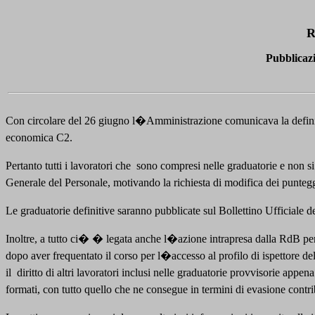
R
Pubblicaz
Con circolare del 26 giugno l�Amministrazione comunicava la defin
economica C2.
Pertanto tutti i lavoratori che
sono compresi nelle graduatorie e non si 
Generale del Personale, motivando la richiesta di modifica dei punteggi 
Le graduatorie definitive saranno pubblicate sul Bollettino Ufficiale d
Inoltre, a tutto ci� � legata anche l�azione intrapresa dalla RdB per 
dopo aver frequentato il corso per l�accesso al profilo di ispettore d
il
diritto di altri lavoratori inclusi nelle graduatorie provvisorie a
formati, con tutto quello che ne consegue in termini di evasione contrib