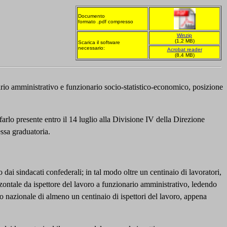
Documento
formato .pdf compresso
Winzip
(1,2 MB)
Scarica il software
necessario:
Acrobat reader
(8,4 MB)
rio amministrativo e funzionario socio-statistico-economico, posizione
farlo presente entro il 14 luglio alla Divisione IV della Direzione
essa graduatoria.
to dai sindacati confederali; in tal modo oltre un centinaio di lavoratori,
zontale da ispettore del lavoro a funzionario amministrativo, ledendo
o nazionale di almeno un centinaio di ispettori del lavoro, appena