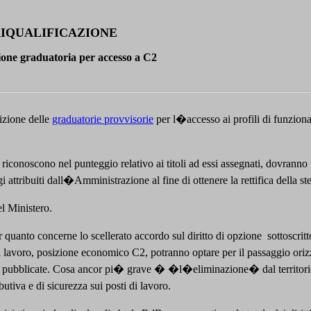
IQUALIFICAZIONE
ione graduatoria per accesso a C2
izione delle
graduatorie provvisorie
per l�accesso ai profili di funziona
riconoscono nel punteggio relativo ai titoli ad essi assegnati, dovranno 
attribuiti dall�Amministrazione al fine di ottenere la rettifica della st
el Ministero.
quanto concerne lo scellerato accordo sul diritto di opzione
sottoscrit
el lavoro, posizione economico C2, potranno optare per il passaggio oriz
ppena pubblicate. Cosa ancor pi� grave � �l�eliminazione� dal territori
utiva e di sicurezza sui posti di lavoro.