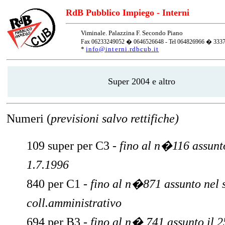
RdB Pubblico Impiego - Interni
Viminale. Palazzina F. Secondo Piano
Fax 06233249052 � 0646526648 - Tel 064826966 � 333
*
info@interni.rdbcub.it
Super 2004 e altro
Numeri
(
previsioni salvo rettifiche)
109 super per C3 -
fino al n�116 assunt
1.7.1996
840 per C1 -
fino al n�871 assunto nel
coll.amministrativo
694 per B3
-
fino al n� 741 assunto il 2